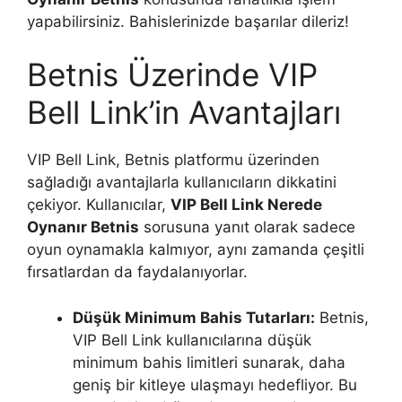
yapabilirsiniz. Bahislerinizde başarılar dileriz!
Betnis Üzerinde VIP
Bell Link’in Avantajları
VIP Bell Link, Betnis platformu üzerinden
sağladığı avantajlarla kullanıcıların dikkatini
çekiyor. Kullanıcılar,
VIP Bell Link Nerede
Oynanır Betnis
sorusuna yanıt olarak sadece
oyun oynamakla kalmıyor, aynı zamanda çeşitli
fırsatlardan da faydalanıyorlar.
Düşük Minimum Bahis Tutarları:
Betnis,
VIP Bell Link kullanıcılarına düşük
minimum bahis limitleri sunarak, daha
geniş bir kitleye ulaşmayı hedefliyor. Bu