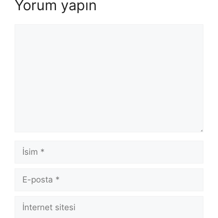
Yorum yapın
Yorum
İsim
E-
posta
İnternet
sitesi