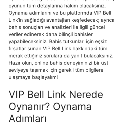
oyunun tüm detaylarına hakim olacaksınız.
Oynama adımlarını ve bu platformda VIP Bell
Link’in sağladığı avantajları keşfedecek; ayrıca
bahis sonuçları ve analizleri ile ilgili güncel
veriler edinerek daha bilinçli bahisler
yapabileceksiniz. Bahis tutkunları için eşsiz
fırsatlar sunan VIP Bell Link hakkındaki tüm
merak ettiğiniz sorulara da yanıt bulacaksınız.
Hazır olun, online bahis deneyiminizi bir üst
seviyeye taşımak için gerekli tüm bilgilere
ulaşmaya başlayalım!
VIP Bell Link Nerede
Oynanır? Oynama
Adımları