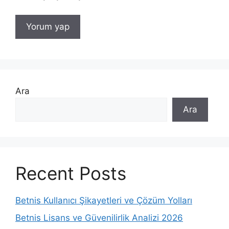
Ara
Ara
Recent Posts
Betnis Kullanıcı Şikayetleri ve Çözüm Yolları
Betnis Lisans ve Güvenilirlik Analizi 2026