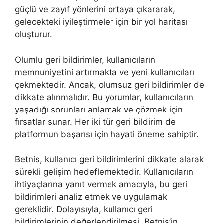
güçlü ve zayıf yönlerini ortaya çıkararak,
gelecekteki iyileştirmeler için bir yol haritası
oluşturur.
Olumlu geri bildirimler, kullanıcıların
memnuniyetini artırmakta ve yeni kullanıcıları
çekmektedir. Ancak, olumsuz geri bildirimler de
dikkate alınmalıdır. Bu yorumlar, kullanıcıların
yaşadığı sorunları anlamak ve çözmek için
fırsatlar sunar. Her iki tür geri bildirim de
platformun başarısı için hayati öneme sahiptir.
Betnis, kullanıcı geri bildirimlerini dikkate alarak
sürekli gelişim hedeflemektedir. Kullanıcıların
ihtiyaçlarına yanıt vermek amacıyla, bu geri
bildirimleri analiz etmek ve uygulamak
gereklidir. Dolayısıyla, kullanıcı geri
bildirimlerinin değerlendirilmesi, Betnis’in