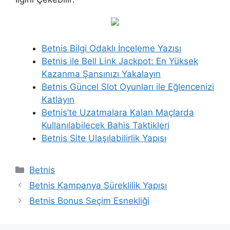
Betnis Bilgi Odaklı İnceleme Yazısı
Betnis ile Bell Link Jackpot: En Yüksek
Kazanma Şansınızı Yakalayın
Betnis Güncel Slot Oyunları ile Eğlencenizi
Katlayın
Betnis’te Uzatmalara Kalan Maçlarda
Kullanılabilecek Bahis Taktikleri
Betnis Site Ulaşılabilirlik Yapısı
Kategoriler
Betnis
Betnis Kampanya Süreklilik Yapısı
Betnis Bonus Seçim Esnekliği