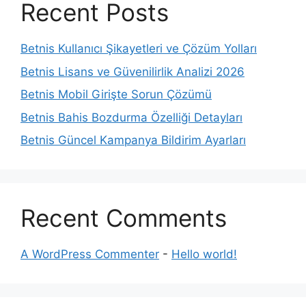
Recent Posts
Betnis Kullanıcı Şikayetleri ve Çözüm Yolları
Betnis Lisans ve Güvenilirlik Analizi 2026
Betnis Mobil Girişte Sorun Çözümü
Betnis Bahis Bozdurma Özelliği Detayları
Betnis Güncel Kampanya Bildirim Ayarları
Recent Comments
A WordPress Commenter
-
Hello world!