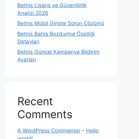
Betnis Lisans ve Güvenilirlik
Analizi 2026
Betnis Mobil Girişte Sorun Çözümü
Betnis Bahis Bozdurma Özelliği
Detayları
Betnis Güncel Kampanya Bildirim
Ayarları
Recent
Comments
A WordPress Commenter
-
Hello
world!