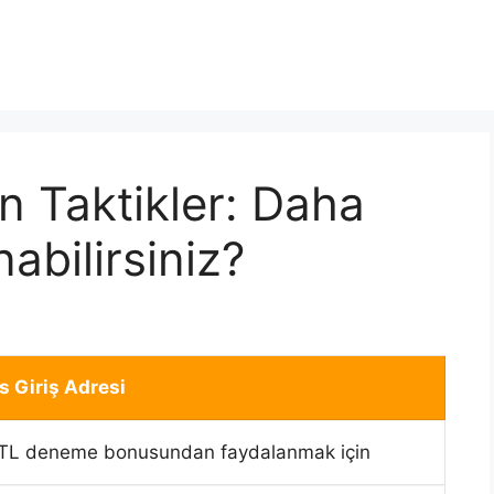
n Taktikler: Daha
abilirsiniz?
s Giriş Adresi
00 TL deneme bonusundan faydalanmak için