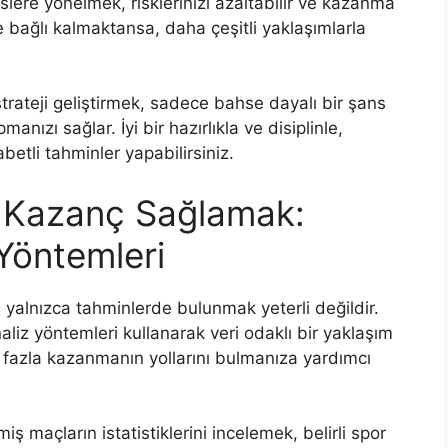
slere yönelmek, risklerinizi azaltabilir ve kazanma
iye bağlı kalmaktansa, daha çeşitli yaklaşımlarla
r strateji geliştirmek, sadece bahse dayalı bir şans
nızı sağlar. İyi bir hazırlıkla ve disiplinle,
abetli tahminler yapabilirsiniz.
e Kazanç Sağlamak:
 Yöntemleri
yalnızca tahminlerde bulunmak yeterli değildir.
liz yöntemleri kullanarak veri odaklı bir yaklaşım
fazla kazanmanın yollarını bulmanıza yardımcı
iş maçların istatistiklerini incelemek, belirli spor