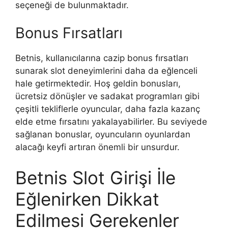
seçeneği de bulunmaktadır.
Bonus Fırsatları
Betnis, kullanıcılarına cazip bonus fırsatları
sunarak slot deneyimlerini daha da eğlenceli
hale getirmektedir. Hoş geldin bonusları,
ücretsiz dönüşler ve sadakat programları gibi
çeşitli tekliflerle oyuncular, daha fazla kazanç
elde etme fırsatını yakalayabilirler. Bu seviyede
sağlanan bonuslar, oyuncuların oyunlardan
alacağı keyfi artıran önemli bir unsurdur.
Betnis Slot Girişi İle
Eğlenirken Dikkat
Edilmesi Gerekenler