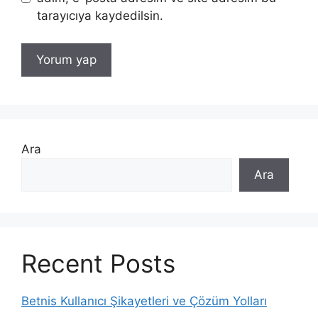
tarayıcıya kaydedilsin.
Ara
Ara
Recent Posts
Betnis Kullanıcı Şikayetleri ve Çözüm Yolları