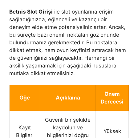
Betnis Slot Girişi
ile slot oyunlarına erişim
sağladığınızda, eğlenceli ve kazançlı bir
deneyim elde etme potansiyeliniz artar. Ancak,
bu süreçte bazı önemli noktaları göz önünde
bulundurmanız gerekmektedir. Bu noktalara
dikkat etmek, hem oyun keyfinizi artıracak hem
de güvenliğinizi sağlayacaktır. Herhangi bir
aksilik yaşamamak için aşağıdaki hususlara
mutlaka dikkat etmelisiniz.
Önem
Öğe
Açıklama
Derecesi
Güvenli bir şekilde
Kayıt
kaydolun ve
Yüksek
Bilgileri
bilgilerinizi doğru