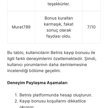
teşekkürler.
Bonus kuralları
karmaşık, fakat
Murat789
7/10
sonuç olarak
faydası oldu.
Bu tablo, kullanıcıların Betnis kayıp bonusu ile
ilgili farklı deneyimlerini özetlemektedir. Şimdi,
kullanıcı yorumlarının daha derinlemesine
incelendiği bölüme geçelim.
Deneyim Paylaşma Aşamaları
Betnis platformunda hesap oluşturun.
Kayıp bonusu koşullarını dikkatlice
okuyun.