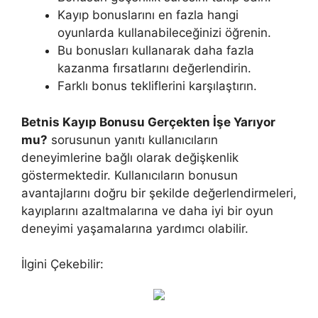
Kayıp bonuslarını en fazla hangi
oyunlarda kullanabileceğinizi öğrenin.
Bu bonusları kullanarak daha fazla
kazanma fırsatlarını değerlendirin.
Farklı bonus tekliflerini karşılaştırın.
Betnis Kayıp Bonusu Gerçekten İşe Yarıyor
mu?
sorusunun yanıtı kullanıcıların
deneyimlerine bağlı olarak değişkenlik
göstermektedir. Kullanıcıların bonusun
avantajlarını doğru bir şekilde değerlendirmeleri,
kayıplarını azaltmalarına ve daha iyi bir oyun
deneyimi yaşamalarına yardımcı olabilir.
İlgini Çekebilir: