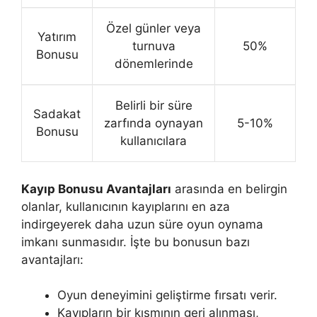
Özel günler veya
Yatırım
turnuva
50%
Bonusu
dönemlerinde
Belirli bir süre
Sadakat
zarfında oynayan
5-10%
Bonusu
kullanıcılara
Kayıp Bonusu Avantajları
arasında en belirgin
olanlar, kullanıcının kayıplarını en aza
indirgeyerek daha uzun süre oyun oynama
imkanı sunmasıdır. İşte bu bonusun bazı
avantajları:
Oyun deneyimini geliştirme fırsatı verir.
Kayıpların bir kısmının geri alınması,