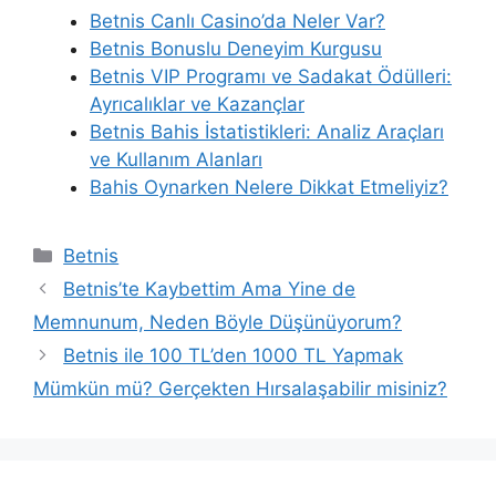
Betnis Canlı Casino’da Neler Var?
Betnis Bonuslu Deneyim Kurgusu
Betnis VIP Programı ve Sadakat Ödülleri:
Ayrıcalıklar ve Kazançlar
Betnis Bahis İstatistikleri: Analiz Araçları
ve Kullanım Alanları
Bahis Oynarken Nelere Dikkat Etmeliyiz?
Kategoriler
Betnis
Betnis’te Kaybettim Ama Yine de
Memnunum, Neden Böyle Düşünüyorum?
Betnis ile 100 TL’den 1000 TL Yapmak
Mümkün mü? Gerçekten Hırsalaşabilir misiniz?