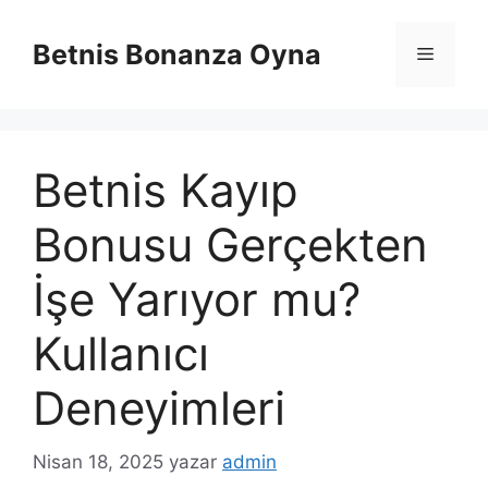
İçeriğe
atla
Betnis Bonanza Oyna
Menü
Betnis Kayıp
Bonusu Gerçekten
İşe Yarıyor mu?
Kullanıcı
Deneyimleri
Nisan 18, 2025
yazar
admin