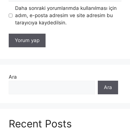
Daha sonraki yorumlarımda kullanılması için
adım, e-posta adresim ve site adresim bu
tarayıcıya kaydedilsin.
Ara
Ara
Recent Posts