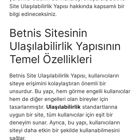
Site Ulaşılabilirlik Yapısı hakkında kapsamlı bir
bilgi edineceksiniz.
Betnis Sitesinin
Ulaşılabilirlik Yapısının
Temel Özellikleri
Betnis Site Ulaşılabilirlik Yapısı, kullanıcıların
siteye erişimini kolaylaştıran önemli bir
unsurdur. Bu yapı, hem görme engelli kullanıcılar
hem de diğer engelleri olan bireyler için
tasarlanmıştır.
Ulaşılabilirlik
standartlarına
uygun bir site, tüm kullanıcılar için eşit bir
deneyim sunar. Ayrıca, bu yapı, kullanıcıların
siteyi daha etkin bir şekilde kullanabilmesini
sağlar.