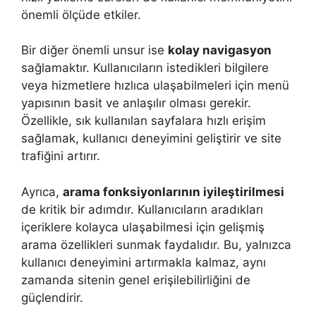
önemli ölçüde etkiler.
Bir diğer önemli unsur ise
kolay navigasyon
sağlamaktır. Kullanıcıların istedikleri bilgilere
veya hizmetlere hızlıca ulaşabilmeleri için menü
yapısının basit ve anlaşılır olması gerekir.
Özellikle, sık kullanılan sayfalara hızlı erişim
sağlamak, kullanıcı deneyimini geliştirir ve site
trafiğini artırır.
Ayrıca,
arama fonksiyonlarının iyileştirilmesi
de kritik bir adımdır. Kullanıcıların aradıkları
içeriklere kolayca ulaşabilmesi için gelişmiş
arama özellikleri sunmak faydalıdır. Bu, yalnızca
kullanıcı deneyimini artırmakla kalmaz, aynı
zamanda sitenin genel erişilebilirliğini de
güçlendirir.