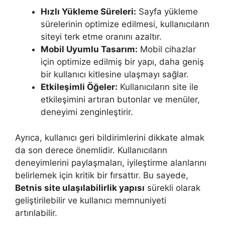
Hızlı Yükleme Süreleri:
Sayfa yükleme
sürelerinin optimize edilmesi, kullanıcıların
siteyi terk etme oranını azaltır.
Mobil Uyumlu Tasarım:
Mobil cihazlar
için optimize edilmiş bir yapı, daha geniş
bir kullanıcı kitlesine ulaşmayı sağlar.
Etkileşimli Öğeler:
Kullanıcıların site ile
etkileşimini artıran butonlar ve menüler,
deneyimi zenginleştirir.
Ayrıca, kullanıcı geri bildirimlerini dikkate almak
da son derece önemlidir. Kullanıcıların
deneyimlerini paylaşmaları, iyileştirme alanlarını
belirlemek için kritik bir fırsattır. Bu sayede,
Betnis site ulaşılabilirlik yapısı
sürekli olarak
geliştirilebilir ve kullanıcı memnuniyeti
artırılabilir.