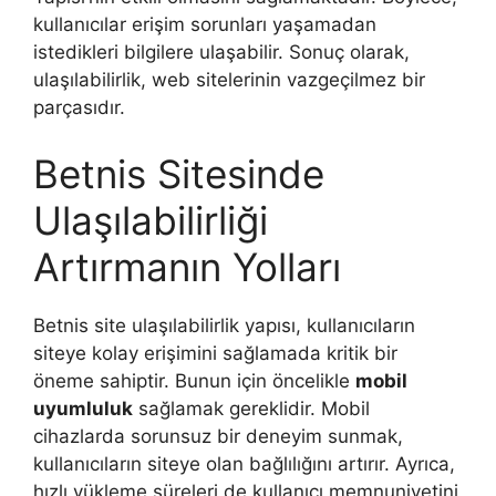
kullanıcılar erişim sorunları yaşamadan
istedikleri bilgilere ulaşabilir. Sonuç olarak,
ulaşılabilirlik, web sitelerinin vazgeçilmez bir
parçasıdır.
Betnis Sitesinde
Ulaşılabilirliği
Artırmanın Yolları
Betnis site ulaşılabilirlik yapısı, kullanıcıların
siteye kolay erişimini sağlamada kritik bir
öneme sahiptir. Bunun için öncelikle
mobil
uyumluluk
sağlamak gereklidir. Mobil
cihazlarda sorunsuz bir deneyim sunmak,
kullanıcıların siteye olan bağlılığını artırır. Ayrıca,
hızlı yükleme süreleri de kullanıcı memnuniyetini