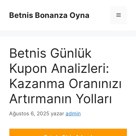
İçeriğe
atla
Betnis Bonanza Oyna
Menü
Betnis Günlük
Kupon Analizleri:
Kazanma Oranınızı
Artırmanın Yolları
Ağustos 6, 2025
yazar
admin