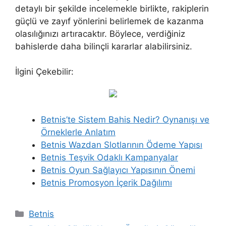
detaylı bir şekilde incelemekle birlikte, rakiplerin
güçlü ve zayıf yönlerini belirlemek de kazanma
olasılığınızı artıracaktır. Böylece, verdiğiniz
bahislerde daha bilinçli kararlar alabilirsiniz.
İlgini Çekebilir:
Betnis’te Sistem Bahis Nedir? Oynanışı ve
Örneklerle Anlatım
Betnis Wazdan Slotlarının Ödeme Yapısı
Betnis Teşvik Odaklı Kampanyalar
Betnis Oyun Sağlayıcı Yapısının Önemi
Betnis Promosyon İçerik Dağılımı
Kategoriler
Betnis