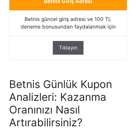
Betnis Giriş Adresi
Betnis güncel giriş adresi ve 100 TL
deneme bonusundan faydalanmak için
Tıklayın
Betnis Günlük Kupon
Analizleri: Kazanma
Oranınızı Nasıl
Artırabilirsiniz?