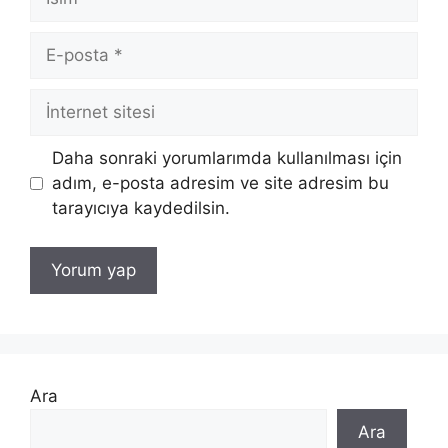
E-
posta
İnternet
sitesi
Daha sonraki yorumlarımda kullanılması için
adım, e-posta adresim ve site adresim bu
tarayıcıya kaydedilsin.
Ara
Ara