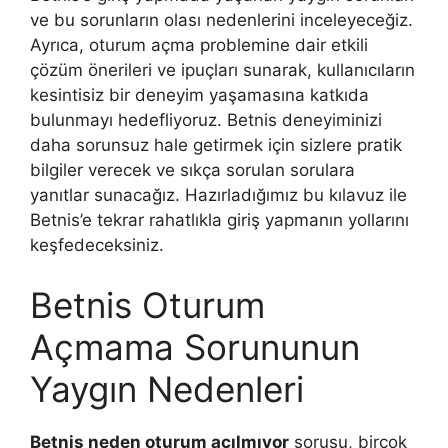
ve bu sorunların olası nedenlerini inceleyeceğiz.
Ayrıca, oturum açma problemine dair etkili
çözüm önerileri ve ipuçları sunarak, kullanıcıların
kesintisiz bir deneyim yaşamasına katkıda
bulunmayı hedefliyoruz. Betnis deneyiminizi
daha sorunsuz hale getirmek için sizlere pratik
bilgiler verecek ve sıkça sorulan sorulara
yanıtlar sunacağız. Hazırladığımız bu kılavuz ile
Betnis’e tekrar rahatlıkla giriş yapmanın yollarını
keşfedeceksiniz.
Betnis Oturum
Açmama Sorununun
Yaygın Nedenleri
Betnis neden oturum açılmıyor
sorusu, birçok