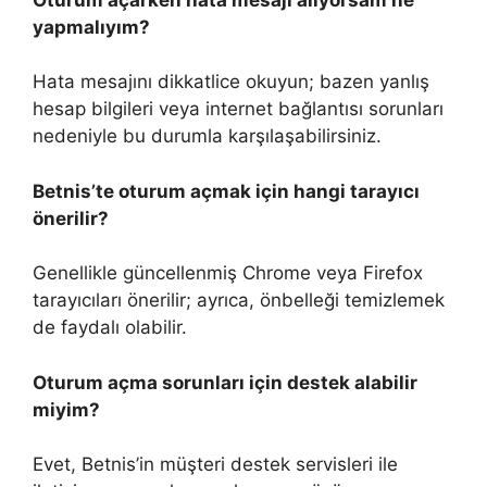
yapmalıyım?
Hata mesajını dikkatlice okuyun; bazen yanlış
hesap bilgileri veya internet bağlantısı sorunları
nedeniyle bu durumla karşılaşabilirsiniz.
Betnis’te oturum açmak için hangi tarayıcı
önerilir?
Genellikle güncellenmiş Chrome veya Firefox
tarayıcıları önerilir; ayrıca, önbelleği temizlemek
de faydalı olabilir.
Oturum açma sorunları için destek alabilir
miyim?
Evet, Betnis’in müşteri destek servisleri ile