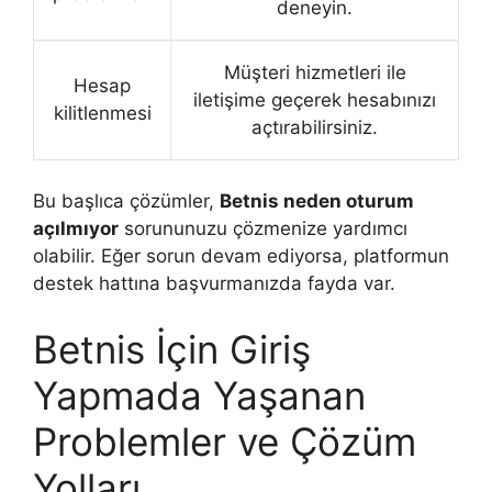
deneyin.
Müşteri hizmetleri ile
Hesap
iletişime geçerek hesabınızı
kilitlenmesi
açtırabilirsiniz.
Bu başlıca çözümler,
Betnis neden oturum
açılmıyor
sorununuzu çözmenize yardımcı
olabilir. Eğer sorun devam ediyorsa, platformun
destek hattına başvurmanızda fayda var.
Betnis İçin Giriş
Yapmada Yaşanan
Problemler ve Çözüm
Yolları