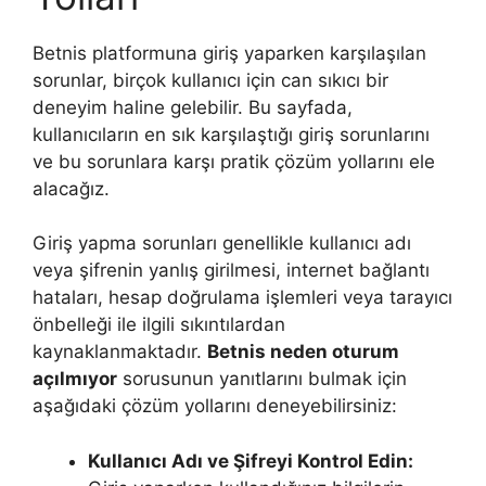
Betnis platformuna giriş yaparken karşılaşılan
sorunlar, birçok kullanıcı için can sıkıcı bir
deneyim haline gelebilir. Bu sayfada,
kullanıcıların en sık karşılaştığı giriş sorunlarını
ve bu sorunlara karşı pratik çözüm yollarını ele
alacağız.
Giriş yapma sorunları genellikle kullanıcı adı
veya şifrenin yanlış girilmesi, internet bağlantı
hataları, hesap doğrulama işlemleri veya tarayıcı
önbelleği ile ilgili sıkıntılardan
kaynaklanmaktadır.
Betnis neden oturum
açılmıyor
sorusunun yanıtlarını bulmak için
aşağıdaki çözüm yollarını deneyebilirsiniz:
Kullanıcı Adı ve Şifreyi Kontrol Edin: