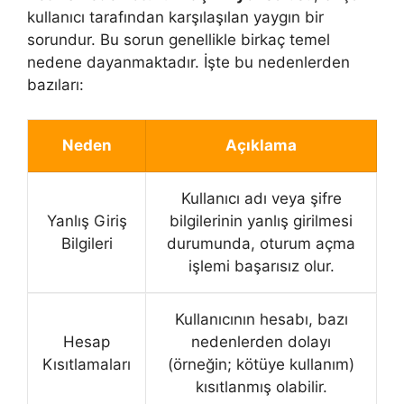
kullanıcı tarafından karşılaşılan yaygın bir
sorundur. Bu sorun genellikle birkaç temel
nedene dayanmaktadır. İşte bu nedenlerden
bazıları:
Neden
Açıklama
Kullanıcı adı veya şifre
Yanlış Giriş
bilgilerinin yanlış girilmesi
Bilgileri
durumunda, oturum açma
işlemi başarısız olur.
Kullanıcının hesabı, bazı
Hesap
nedenlerden dolayı
Kısıtlamaları
(örneğin; kötüye kullanım)
kısıtlanmış olabilir.