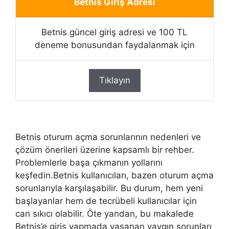
Betnis Giriş Adresi
Betnis güncel giriş adresi ve 100 TL
deneme bonusundan faydalanmak için
Tıklayın
Betnis oturum açma sorunlarının nedenleri ve
çözüm önerileri üzerine kapsamlı bir rehber.
Problemlerle başa çıkmanın yollarını
keşfedin.Betnis kullanıcıları, bazen oturum açma
sorunlarıyla karşılaşabilir. Bu durum, hem yeni
başlayanlar hem de tecrübeli kullanıcılar için
can sıkıcı olabilir. Öte yandan, bu makalede
Betnis’e giriş yapmada yaşanan yaygın sorunları