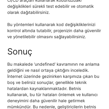
CI/CD araçları kullanarak kodunuzdaki
değişiklikleri sürekli test edebilir ve otomatik
olarak dağıtabilirsiniz.
Bu yöntemleri kullanarak kod değişikliklerinizi
kontrol altında tutabilir, projenizin daha güvenilir
ve yönetilebilir olmasını sağlayabilirsiniz.
Sonuç
Bu makalede ‘undefined’ kavramının ne anlama
geldiğini ve nasıl ortaya çıktığını inceledik.
İnternet üzerinde gezinirken karşımıza çıkan bu
boş ve belirsiz sonuçlar, genellikle teknik
hatalardan kaynaklanmaktadır. Betnis
kullanarak, bu tür hataları önlemek ve kullanıcı
deneyimini daha güvenilir hale getirmek
mümkündür. Bu nedenle, geliştiricilerin betnis