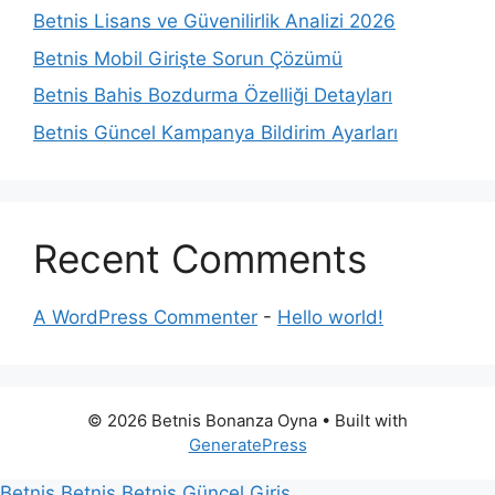
Betnis Lisans ve Güvenilirlik Analizi 2026
Betnis Mobil Girişte Sorun Çözümü
Betnis Bahis Bozdurma Özelliği Detayları
Betnis Güncel Kampanya Bildirim Ayarları
Recent Comments
A WordPress Commenter
-
Hello world!
© 2026 Betnis Bonanza Oyna
• Built with
GeneratePress
Betnis
Betnis
Betnis Güncel Giriş