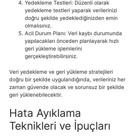
Yedekleme Testleri: Düzenli olarak
yedekleme testleri yaparak verilerinizi
doğru şekilde yedeklediğinizden emin
olmalısınız.
Acil Durum Planı: Veri kaybı durumunda
yapılacakları önceden planlayarak hızlı
geri yükleme işlemlerini
gerçekleştirebilirsiniz.
Veri yedekleme ve geri yükleme stratejileri
doğru bir şekilde uygulandığında, verileriniz her
zaman güvende olacak ve sorunsuz bir şekilde
geri yüklenebilecektir.
Hata Ayıklama
Teknikleri ve İpuçları