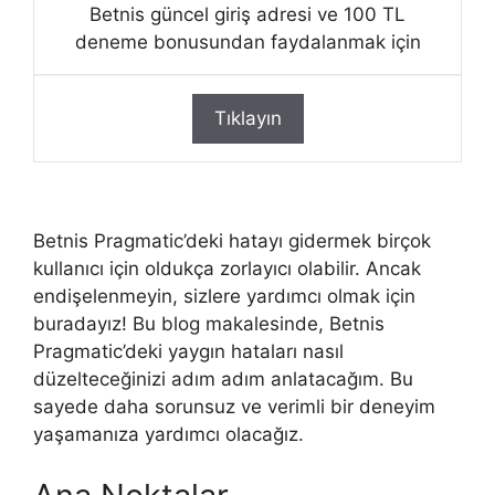
Betnis güncel giriş adresi ve 100 TL
deneme bonusundan faydalanmak için
Tıklayın
Betnis Pragmatic’deki hatayı gidermek birçok
kullanıcı için oldukça zorlayıcı olabilir. Ancak
endişelenmeyin, sizlere yardımcı olmak için
buradayız! Bu blog makalesinde, Betnis
Pragmatic’deki yaygın hataları nasıl
düzelteceğinizi adım adım anlatacağım. Bu
sayede daha sorunsuz ve verimli bir deneyim
yaşamanıza yardımcı olacağız.