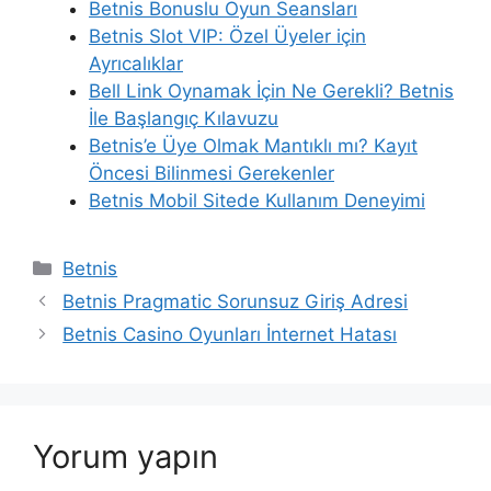
Betnis Bonuslu Oyun Seansları
Betnis Slot VIP: Özel Üyeler için
Ayrıcalıklar
Bell Link Oynamak İçin Ne Gerekli? Betnis
İle Başlangıç Kılavuzu
Betnis’e Üye Olmak Mantıklı mı? Kayıt
Öncesi Bilinmesi Gerekenler
Betnis Mobil Sitede Kullanım Deneyimi
Kategoriler
Betnis
Betnis Pragmatic Sorunsuz Giriş Adresi
Betnis Casino Oyunları İnternet Hatası
Yorum yapın