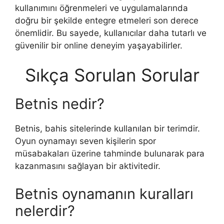
kullanımını öğrenmeleri ve uygulamalarında
doğru bir şekilde entegre etmeleri son derece
önemlidir. Bu sayede, kullanıcılar daha tutarlı ve
güvenilir bir online deneyim yaşayabilirler.
Sıkça Sorulan Sorular
Betnis nedir?
Betnis, bahis sitelerinde kullanılan bir terimdir.
Oyun oynamayı seven kişilerin spor
müsabakaları üzerine tahminde bulunarak para
kazanmasını sağlayan bir aktivitedir.
Betnis oynamanın kuralları
nelerdir?