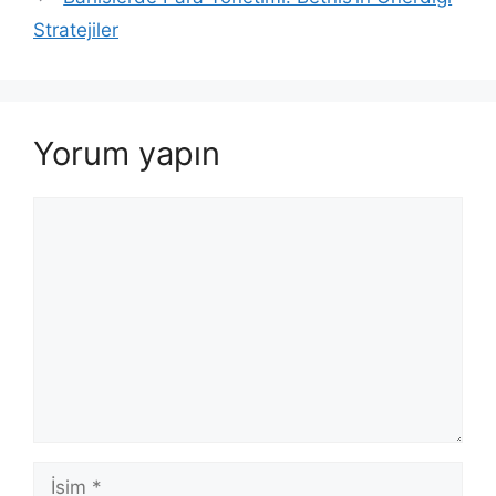
Stratejiler
Yorum yapın
Yorum
İsim