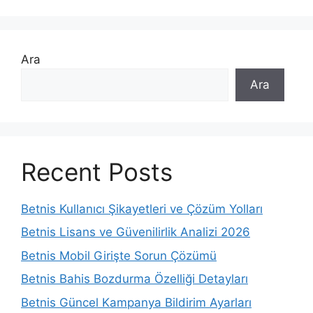
Ara
Ara
Recent Posts
Betnis Kullanıcı Şikayetleri ve Çözüm Yolları
Betnis Lisans ve Güvenilirlik Analizi 2026
Betnis Mobil Girişte Sorun Çözümü
Betnis Bahis Bozdurma Özelliği Detayları
Betnis Güncel Kampanya Bildirim Ayarları