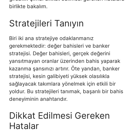
birlikte bakalım.
Stratejileri Tanıyın
Biri iki ana stratejiye odaklanmanız
gerekmektedir: değer bahisleri ve banker
stratejisi. Değer bahisleri, gerçek değerini
yansıtmayan oranlar üzerinden bahis yaparak
kazanma şansınızı artırır. Öte yandan, banker
stratejisi, kesin galibiyeti yüksek olasılıkla
sağlayacak takımlara yönelmek için etkili bir
yoldur. Bu stratejileri tanımak, başarılı bir bahis
deneyiminin anahtarıdır.
Dikkat Edilmesi Gereken
Hatalar