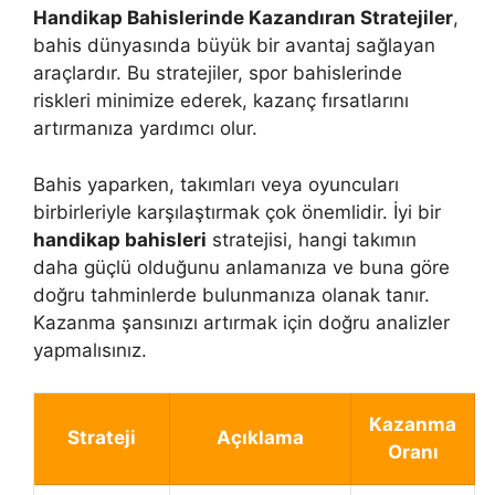
Handikap Bahislerinde Kazandıran Stratejiler
,
bahis dünyasında büyük bir avantaj sağlayan
araçlardır. Bu stratejiler, spor bahislerinde
riskleri minimize ederek, kazanç fırsatlarını
artırmanıza yardımcı olur.
Bahis yaparken, takımları veya oyuncuları
birbirleriyle karşılaştırmak çok önemlidir. İyi bir
handikap bahisleri
stratejisi, hangi takımın
daha güçlü olduğunu anlamanıza ve buna göre
doğru tahminlerde bulunmanıza olanak tanır.
Kazanma şansınızı artırmak için doğru analizler
yapmalısınız.
Kazanma
Strateji
Açıklama
Oranı