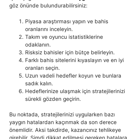
göz önünde bulundurabilirsiniz:
Piyasa araştırması yapın ve bahis
oranlarını inceleyin.
Takım ve oyuncu istatistiklerine
odaklanın.
Risksiz bahisler için bütçe belirleyin.
Farklı bahis sitelerini kıyaslayın ve en iyi
oranları seçin.
Uzun vadeli hedefler koyun ve bunlara
sadık kalın.
Hedeflerinize ulaşmak için stratejilerinizi
sürekli gözden geçirin.
Bu noktada, stratejilerinizi uygularken bazı
yaygın hatalardan kaçınmak da son derece
önemlidir. Aksi takdirde, kazancınız tehlikeye
girebilir. Şimdi dikkat edilmesi gereken hatalara