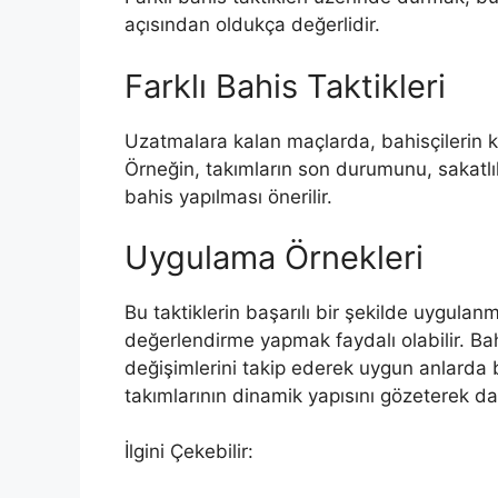
açısından oldukça değerlidir.
Farklı Bahis Taktikleri
Uzatmalara kalan maçlarda, bahisçilerin ku
Örneğin, takımların son durumunu, sakatlı
bahis yapılması önerilir.
Uygulama Örnekleri
Bu taktiklerin başarılı bir şekilde uygulan
değerlendirme yapmak faydalı olabilir. Bah
değişimlerini takip ederek uygun anlarda b
takımlarının dinamik yapısını gözeterek da
İlgini Çekebilir: