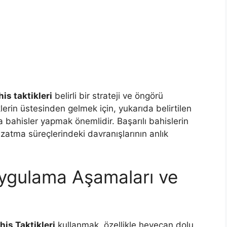
is taktikleri
belirli bir strateji ve öngörü
lerin üstesinden gelmek için, yukarıda belirtilen
a bahisler yapmak önemlidir. Başarılı bahislerin
uzatma süreçlerindeki davranışlarının anlık
Uygulama Aşamaları ve
is Taktikleri
kullanmak, özellikle heyecan dolu