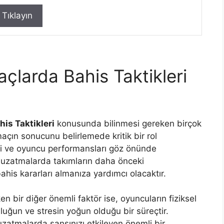
Tıklayın
çlarda Bahis Taktikleri
is Taktikleri
konusunda bilinmesi gereken birçok
çın sonucunu belirlemede kritik bir rol
ri ve oyuncu performansları göz önünde
 uzatmalarda takımların daha önceki
ahis kararları almanıza yardımcı olacaktır.
n bir diğer önemli faktör ise, oyuncuların fiziksel
uğun ve stresin yoğun olduğu bir süreçtir.
uzatmalarda şansınızı etkileyen önemli bir