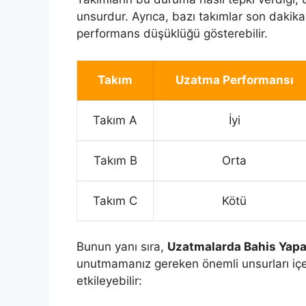
unsurdur. Ayrıca, bazı takımlar son dakikal
performans düşüklüğü gösterebilir.
Takım
Uzatma Performansı
Takım A
İyi
Takım B
Orta
Takım C
Kötü
Bunun yanı sıra,
Uzatmalarda Bahis Yapa
unutmamanız gereken önemli unsurları içe
etkileyebilir: