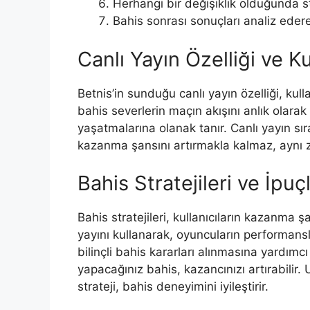
Herhangi bir değişiklik olduğunda st
Bahis sonrası sonuçları analiz edere
Canlı Yayın Özelliği ve Ku
Betnis’in sunduğu canlı yayın özelliği, kull
bahis severlerin maçın akışını anlık olarak
yaşatmalarına olanak tanır. Canlı yayın sır
kazanma şansını artırmakla kalmaz, aynı 
Bahis Stratejileri ve İpuçl
Bahis stratejileri, kullanıcıların kazanma ş
yayını kullanarak, oyuncuların performansl
bilinçli bahis kararları alınmasına yardımcı
yapacağınız bahis, kazancınızı artırabilir. U
strateji, bahis deneyimini iyileştirir.