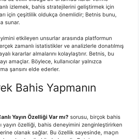
lı izlemek, bahis stratejilerini geliştirmek için
arı için çeşitlilik oldukça önemlidir; Betnis bunu,
na sunar.
eyimini etkileyen unsurlar arasında platformun
 Gerçek zamanlı istatistikler ve analizlerle donatılmış
ayalı kararlar almalarını kolaylaştırır. Betnis, bu
ı amaçlar. Böylece, kullanıcılar yalnızca
rma şansını elde ederler.
erek Bahis Yapmanın
anlı Yayın Özelliği Var mı?
sorusu, birçok bahis
 yayın özelliği, bahis deneyimini zenginleştirirken
lerine olanak sağlar. Bu özellik sayesinde, maçın