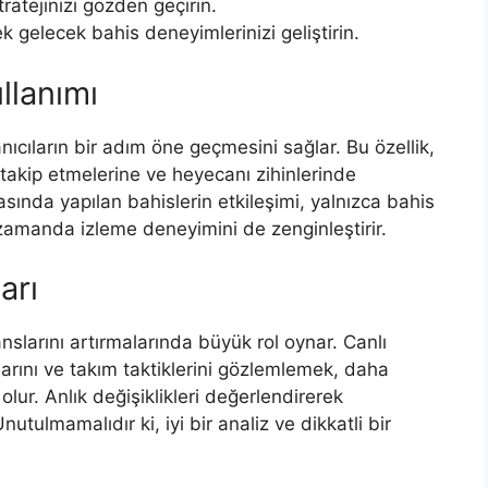
ratejinizi gözden geçirin.
k gelecek bahis deneyimlerinizi geliştirin.
llanımı
anıcıların bir adım öne geçmesini sağlar. Bu özellik,
 takip etmelerine ve heyecanı zihinlerinde
asında yapılan bahislerin etkileşimi, yalnızca bahis
zamanda izleme deneyimini de zenginleştirir.
arı
anslarını artırmalarında büyük rol oynar. Canlı
arını ve takım taktiklerini gözlemlemek, daha
 olur. Anlık değişiklikleri değerlendirerek
nutulmamalıdır ki, iyi bir analiz ve dikkatli bir