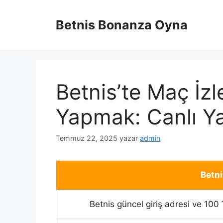
İçeriğe
atla
Betnis Bonanza Oyna
Betnis’te Maç İz
Yapmak: Canlı Ya
Temmuz 22, 2025
yazar
admin
Betni
Betnis güncel giriş adresi ve 1