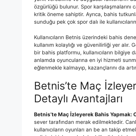
özgürlüğü bulunur. Spor karşılaşmalarını can
kritik öneme sahiptir. Ayrıca, bahis tutkunl
sunduğu pek çok spor dalı ile kullanıcıları
Kullanıcıların Betnis üzerindeki bahis den
kullanım kolaylığı ve güvenilirliği yer alır.
bir bahis platformu, kullanıcıların bilgiye d
anlamda oyuncularına en iyi hizmeti sunmay
eğlenmekle kalmayıp, kazançlarını da artı
Betnis’te Maç İzley
Detaylı Avantajları
Betnis’te Maç İzleyerek Bahis Yapmak: C
sever tarafından merak edilmektedir. Canlı
kullanıcıların oyunları an be an takip etme