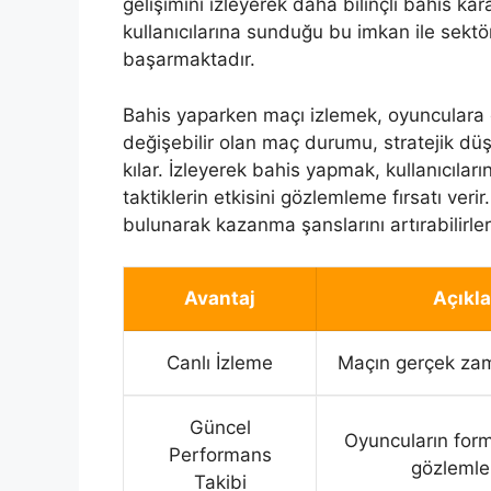
gelişimini izleyerek daha bilinçli bahis ka
kullanıcılarına sunduğu bu imkan ile sektö
başarmaktadır.
Bahis yaparken maçı izlemek, oyunculara çe
değişebilir olan maç durumu, stratejik dü
kılar. İzleyerek bahis yapmak, kullanıcıla
taktiklerin etkisini gözlemleme fırsatı veri
bulunarak kazanma şanslarını artırabilirler
Avantaj
Açıkl
Canlı İzleme
Maçın gerçek zam
Güncel
Oyuncuların form
Performans
gözleml
Takibi