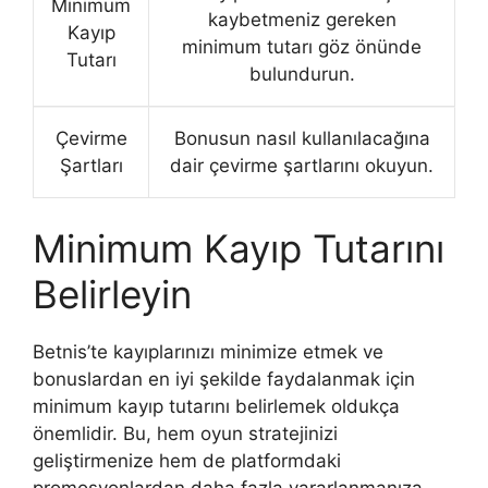
Minimum
kaybetmeniz gereken
Kayıp
minimum tutarı göz önünde
Tutarı
bulundurun.
Çevirme
Bonusun nasıl kullanılacağına
Şartları
dair çevirme şartlarını okuyun.
Minimum Kayıp Tutarını
Belirleyin
Betnis’te kayıplarınızı minimize etmek ve
bonuslardan en iyi şekilde faydalanmak için
minimum kayıp tutarını belirlemek oldukça
önemlidir. Bu, hem oyun stratejinizi
geliştirmenize hem de platformdaki