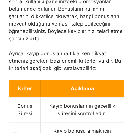
sonra, kullanıcı panelinizdeki promosyonlar
bölümünde bulunur. Bonusların kullanım
şartlarını dikkatlice okuyarak, hangi bonusların
mevcut olduğunu ve nasıl talep edileceğini
öğrenebilirsiniz. Böylece kayıplarınızı telafi etme
şansınız artar.
Ayrıca, kayıp bonuslarına tıklarken dikkat
etmeniz gereken bazı önemli kriterler vardır. Bu
kriterleri aşağıdaki gibi sıralayabiliriz:
Kriter
Açıklama
Bonus
Kayıp bonuslarının geçerlilik
Süresi
süresini kontrol edin.
Kayıp bonusu almak için