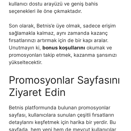
kullanıcı dostu arayüzü ve geniş bahis
seçenekleri ile öne çıkmaktadır.
Son olarak, Betnis’e üye olmak, sadece erişim
sağlamakla kalmaz, aynı zamanda kazanç
fırsatlarınızı artırmak için de bir kapı aralar.
Unutmayın ki,
bonus koşullarını
okumak ve
promosyonları takip etmek, kazanma şansınızı
yükseltecektir.
Promosyonlar Sayfasını
Ziyaret Edin
Betnis platformunda bulunan promosyonlar
sayfası, kullanıcılara sunulan çeşitli fırsatların
detaylarını keşfetmek için harika bir yerdir. Bu
sayfada, hem yeni hem de mevcut kullanıcılar