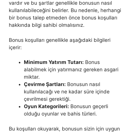
vardır ve bu şartlar genellikle bonusun nasıl
kullanılabileceğini belirler. Bu nedenle, herhangi
bir bonus talep etmeden önce bonus koşulları
hakkında bilgi sahibi olmalısınız.
Bonus koşulları genellikle aşağıdaki bilgileri
içerir:
Minimum Yatırım Tutarı:
Bonus
alabilmek için yatırmanız gereken asgari
miktar.
Çevirme Şartları:
Bonusun nasıl
kullanılacağı ve ne kadar süre içinde
çevrilmesi gerektiği.
Oyun Kategorileri:
Bonusun geçerli
olduğu oyunlar ve bahis türleri.
Bu koşulları okuyarak, bonusun sizin için uygun