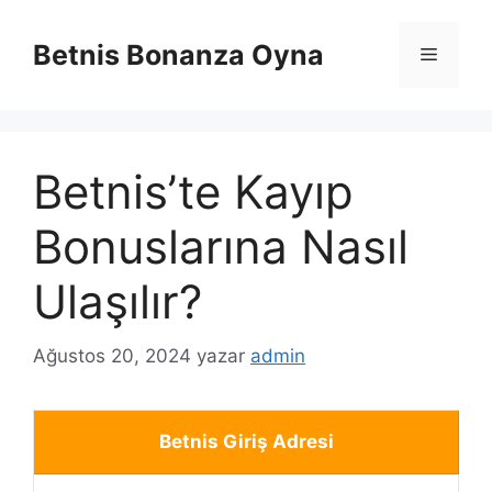
İçeriğe
atla
Betnis Bonanza Oyna
Menü
Betnis’te Kayıp
Bonuslarına Nasıl
Ulaşılır?
Ağustos 20, 2024
yazar
admin
Betnis Giriş Adresi