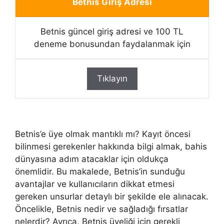
Betnis Giriş Adresi
Betnis güncel giriş adresi ve 100 TL
deneme bonusundan faydalanmak için
Tıklayın
Betnis’e üye olmak mantıklı mı? Kayıt öncesi
bilinmesi gerekenler hakkında bilgi almak, bahis
dünyasına adım atacaklar için oldukça
önemlidir. Bu makalede, Betnis’in sunduğu
avantajlar ve kullanıcıların dikkat etmesi
gereken unsurlar detaylı bir şekilde ele alınacak.
Öncelikle, Betnis nedir ve sağladığı fırsatlar
nelerdir? Ayrıca, Betnis üyeliği için gerekli