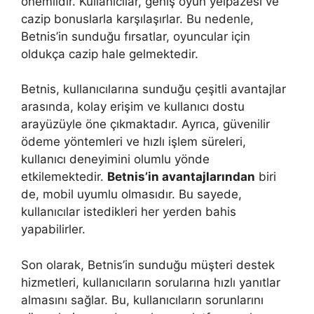
önemlidir. Kullanıcılar, geniş oyun yelpazesi ve
cazip bonuslarla karşılaşırlar. Bu nedenle,
Betnis’in sunduğu fırsatlar, oyuncular için
oldukça cazip hale gelmektedir.
Betnis, kullanıcılarına sunduğu çeşitli avantajlar
arasında, kolay erişim ve kullanıcı dostu
arayüzüyle öne çıkmaktadır. Ayrıca, güvenilir
ödeme yöntemleri ve hızlı işlem süreleri,
kullanıcı deneyimini olumlu yönde
etkilemektedir.
Betnis’in avantajlarından
biri
de, mobil uyumlu olmasıdır. Bu sayede,
kullanıcılar istedikleri her yerden bahis
yapabilirler.
Son olarak, Betnis’in sunduğu müşteri destek
hizmetleri, kullanıcıların sorularına hızlı yanıtlar
almasını sağlar. Bu, kullanıcıların sorunlarını