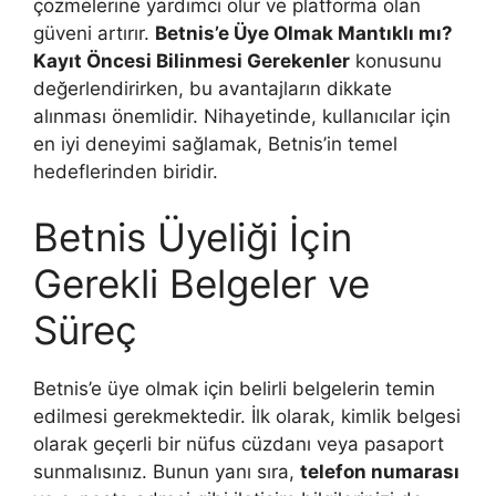
çözmelerine yardımcı olur ve platforma olan
güveni artırır.
Betnis’e Üye Olmak Mantıklı mı?
Kayıt Öncesi Bilinmesi Gerekenler
konusunu
değerlendirirken, bu avantajların dikkate
alınması önemlidir. Nihayetinde, kullanıcılar için
en iyi deneyimi sağlamak, Betnis’in temel
hedeflerinden biridir.
Betnis Üyeliği İçin
Gerekli Belgeler ve
Süreç
Betnis’e üye olmak için belirli belgelerin temin
edilmesi gerekmektedir. İlk olarak, kimlik belgesi
olarak geçerli bir nüfus cüzdanı veya pasaport
sunmalısınız. Bunun yanı sıra,
telefon numarası