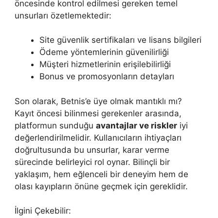
öncesinde kontrol edilmesi gereken temel
unsurları özetlemektedir:
Site güvenlik sertifikaları ve lisans bilgileri
Ödeme yöntemlerinin güvenilirliği
Müşteri hizmetlerinin erişilebilirliği
Bonus ve promosyonların detayları
Son olarak, Betnis’e üye olmak mantıklı mı?
Kayıt öncesi bilinmesi gerekenler arasında,
platformun sunduğu
avantajlar ve riskler
iyi
değerlendirilmelidir. Kullanıcıların ihtiyaçları
doğrultusunda bu unsurlar, karar verme
sürecinde belirleyici rol oynar. Bilinçli bir
yaklaşım, hem eğlenceli bir deneyim hem de
olası kayıpların önüne geçmek için gereklidir.
İlgini Çekebilir: