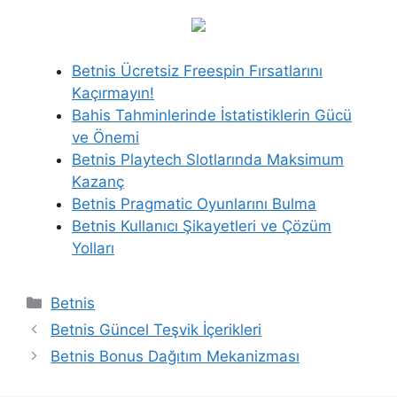
Betnis Ücretsiz Freespin Fırsatlarını
Kaçırmayın!
Bahis Tahminlerinde İstatistiklerin Gücü
ve Önemi
Betnis Playtech Slotlarında Maksimum
Kazanç
Betnis Pragmatic Oyunlarını Bulma
Betnis Kullanıcı Şikayetleri ve Çözüm
Yolları
Kategoriler
Betnis
Betnis Güncel Teşvik İçerikleri
Betnis Bonus Dağıtım Mekanizması