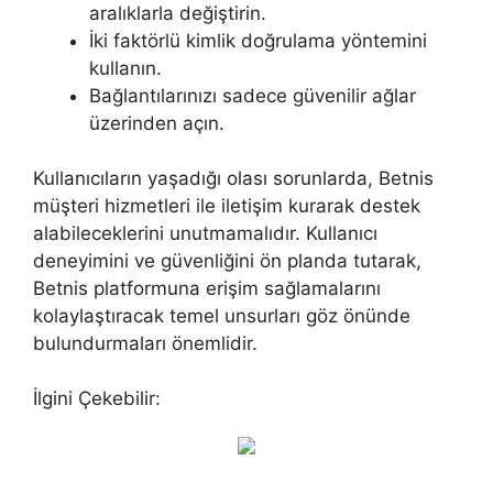
aralıklarla değiştirin.
İki faktörlü kimlik doğrulama yöntemini
kullanın.
Bağlantılarınızı sadece güvenilir ağlar
üzerinden açın.
Kullanıcıların yaşadığı olası sorunlarda, Betnis
müşteri hizmetleri ile iletişim kurarak destek
alabileceklerini unutmamalıdır. Kullanıcı
deneyimini ve güvenliğini ön planda tutarak,
Betnis platformuna erişim sağlamalarını
kolaylaştıracak temel unsurları göz önünde
bulundurmaları önemlidir.
İlgini Çekebilir: