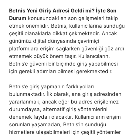
Betnis Yeni Giriş Adresi Geldi mi? İşte Son
Durum
konusundaki en son gelişmeleri takip
etmek önemlidir. Betnis, kullanıcılarına sunduğu
çeşitli olanaklarla dikkat çekmektedir. Ancak
günümüz dijital dünyasında çevrimiçi
platformlara erişim sağlarken güvenliği göz ardı
etmemek büyük önem taşır. Kullanıcıların,
Betnis’e güvenli bir biçimde giriş yapabilmesi
için gerekli adımları bilmesi gerekmektedir.
Betnis’e giriş yapmanın farklı yolları
bulunmaktadır. İlk olarak, ana giriş adresinden
yararlanmak; ancak eğer bu adres erişilemez
durumdaysa, alternatif giriş yöntemlerini
denemek faydalı olacaktır. Kullanıcıların erişim
sorunları yaşamadan, Betnis’in sunduğu
hizmetlere ulaşabilmeleri için çeşitli yöntemler