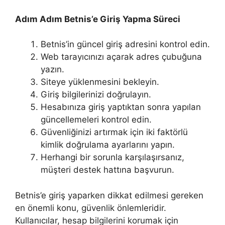
Adım Adım Betnis’e Giriş Yapma Süreci
Betnis’in güncel giriş adresini kontrol edin.
Web tarayıcınızı açarak adres çubuğuna
yazın.
Siteye yüklenmesini bekleyin.
Giriş bilgilerinizi doğrulayın.
Hesabınıza giriş yaptıktan sonra yapılan
güncellemeleri kontrol edin.
Güvenliğinizi artırmak için iki faktörlü
kimlik doğrulama ayarlarını yapın.
Herhangi bir sorunla karşılaşırsanız,
müşteri destek hattına başvurun.
Betnis’e giriş yaparken dikkat edilmesi gereken
en önemli konu, güvenlik önlemleridir.
Kullanıcılar, hesap bilgilerini korumak için