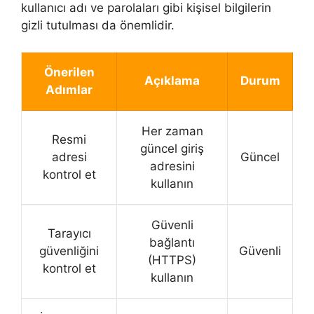
kullanıcı adı ve parolaları gibi kişisel bilgilerin
gizli tutulması da önemlidir.
Önerilen
Açıklama
Durum
Adımlar
Her zaman
Resmi
güncel giriş
adresi
Güncel
adresini
kontrol et
kullanın
Güvenli
Tarayıcı
bağlantı
güvenliğini
Güvenli
(HTTPS)
kontrol et
kullanın