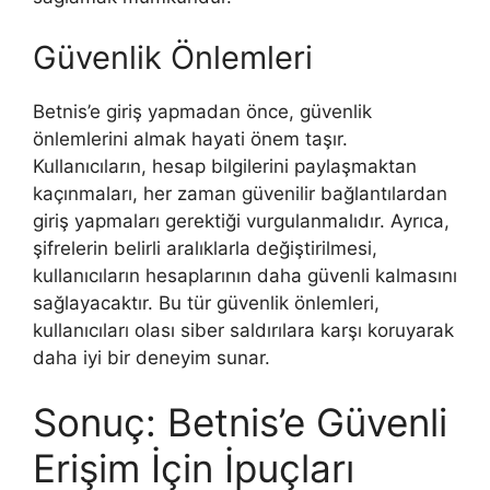
Güvenlik Önlemleri
Betnis’e giriş yapmadan önce, güvenlik
önlemlerini almak hayati önem taşır.
Kullanıcıların, hesap bilgilerini paylaşmaktan
kaçınmaları, her zaman güvenilir bağlantılardan
giriş yapmaları gerektiği vurgulanmalıdır. Ayrıca,
şifrelerin belirli aralıklarla değiştirilmesi,
kullanıcıların hesaplarının daha güvenli kalmasını
sağlayacaktır. Bu tür güvenlik önlemleri,
kullanıcıları olası siber saldırılara karşı koruyarak
daha iyi bir deneyim sunar.
Sonuç: Betnis’e Güvenli
Erişim İçin İpuçları