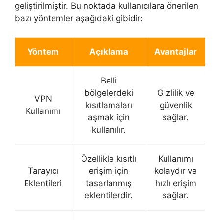
geliştirilmiştir. Bu noktada kullanıcılara önerilen
bazı yöntemler aşağıdaki gibidir:
Yöntem
Açıklama
Avantajlar
Belli
bölgelerdeki
Gizlilik ve
VPN
kısıtlamaları
güvenlik
Kullanımı
aşmak için
sağlar.
kullanılır.
Özellikle kısıtlı
Kullanımı
Tarayıcı
erişim için
kolaydır ve
Eklentileri
tasarlanmış
hızlı erişim
eklentilerdir.
sağlar.