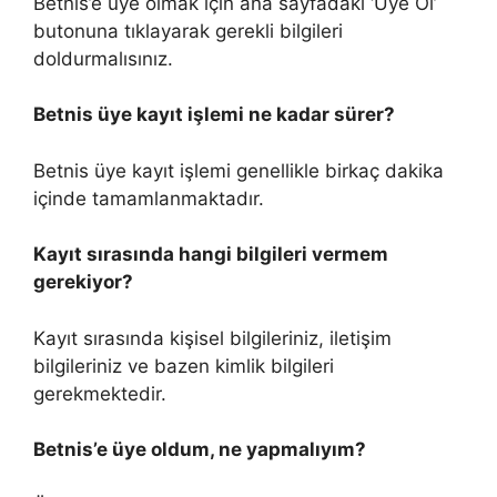
Betnis’e üye olmak için ana sayfadaki ‘Üye Ol’
butonuna tıklayarak gerekli bilgileri
doldurmalısınız.
Betnis üye kayıt işlemi ne kadar sürer?
Betnis üye kayıt işlemi genellikle birkaç dakika
içinde tamamlanmaktadır.
Kayıt sırasında hangi bilgileri vermem
gerekiyor?
Kayıt sırasında kişisel bilgileriniz, iletişim
bilgileriniz ve bazen kimlik bilgileri
gerekmektedir.
Betnis’e üye oldum, ne yapmalıyım?