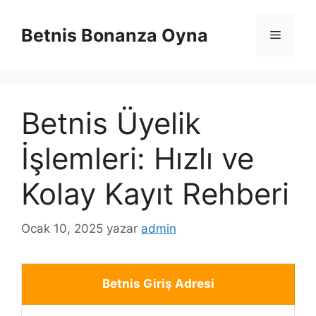
İçeriğe
atla
Betnis Bonanza Oyna
Menü
Betnis Üyelik
İşlemleri: Hızlı ve
Kolay Kayıt Rehberi
Ocak 10, 2025
yazar
admin
Betnis Giriş Adresi