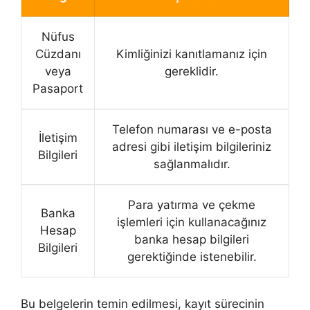
Nüfus
Cüzdanı
Kimliğinizi kanıtlamanız için
veya
gereklidir.
Pasaport
Telefon numarası ve e-posta
İletişim
adresi gibi iletişim bilgileriniz
Bilgileri
sağlanmalıdır.
Para yatırma ve çekme
Banka
işlemleri için kullanacağınız
Hesap
banka hesap bilgileri
Bilgileri
gerektiğinde istenebilir.
Bu belgelerin temin edilmesi, kayıt sürecinin