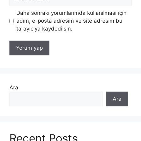
sitesi
Daha sonraki yorumlarımda kullanılması için
adım, e-posta adresim ve site adresim bu
tarayıcıya kaydedilsin.
Ara
Ara
Recent Posts