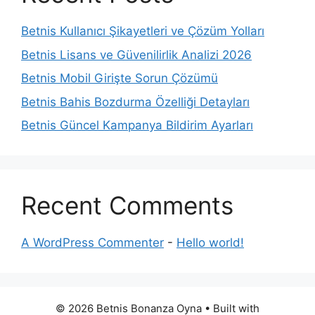
Betnis Kullanıcı Şikayetleri ve Çözüm Yolları
Betnis Lisans ve Güvenilirlik Analizi 2026
Betnis Mobil Girişte Sorun Çözümü
Betnis Bahis Bozdurma Özelliği Detayları
Betnis Güncel Kampanya Bildirim Ayarları
Recent Comments
A WordPress Commenter
-
Hello world!
© 2026 Betnis Bonanza Oyna
• Built with