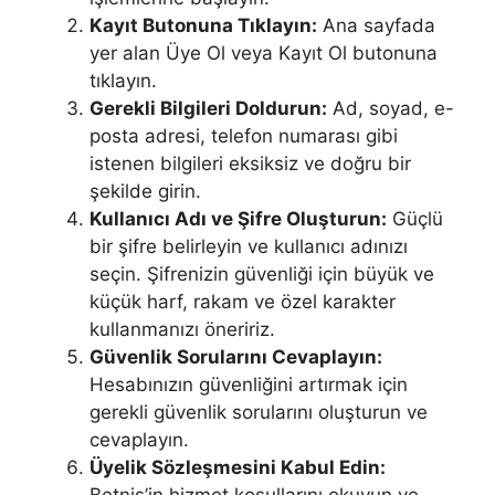
Kayıt Butonuna Tıklayın:
Ana sayfada
yer alan Üye Ol veya Kayıt Ol butonuna
tıklayın.
Gerekli Bilgileri Doldurun:
Ad, soyad, e-
posta adresi, telefon numarası gibi
istenen bilgileri eksiksiz ve doğru bir
şekilde girin.
Kullanıcı Adı ve Şifre Oluşturun:
Güçlü
bir şifre belirleyin ve kullanıcı adınızı
seçin. Şifrenizin güvenliği için büyük ve
küçük harf, rakam ve özel karakter
kullanmanızı öneririz.
Güvenlik Sorularını Cevaplayın:
Hesabınızın güvenliğini artırmak için
gerekli güvenlik sorularını oluşturun ve
cevaplayın.
Üyelik Sözleşmesini Kabul Edin:
Betnis’in hizmet koşullarını okuyun ve