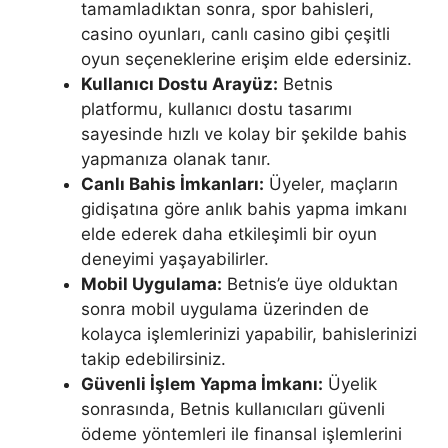
tamamladıktan sonra, spor bahisleri,
casino oyunları, canlı casino gibi çeşitli
oyun seçeneklerine erişim elde edersiniz.
Kullanıcı Dostu Arayüz:
Betnis
platformu, kullanıcı dostu tasarımı
sayesinde hızlı ve kolay bir şekilde bahis
yapmanıza olanak tanır.
Canlı Bahis İmkanları:
Üyeler, maçların
gidişatına göre anlık bahis yapma imkanı
elde ederek daha etkileşimli bir oyun
deneyimi yaşayabilirler.
Mobil Uygulama:
Betnis’e üye olduktan
sonra mobil uygulama üzerinden de
kolayca işlemlerinizi yapabilir, bahislerinizi
takip edebilirsiniz.
Güvenli İşlem Yapma İmkanı:
Üyelik
sonrasında, Betnis kullanıcıları güvenli
ödeme yöntemleri ile finansal işlemlerini