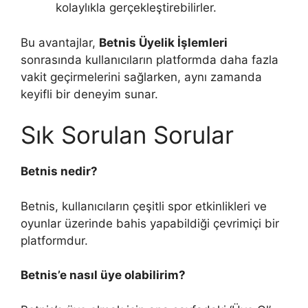
kolaylıkla gerçekleştirebilirler.
Bu avantajlar,
Betnis Üyelik İşlemleri
sonrasında kullanıcıların platformda daha fazla
vakit geçirmelerini sağlarken, aynı zamanda
keyifli bir deneyim sunar.
Sık Sorulan Sorular
Betnis nedir?
Betnis, kullanıcıların çeşitli spor etkinlikleri ve
oyunlar üzerinde bahis yapabildiği çevrimiçi bir
platformdur.
Betnis’e nasıl üye olabilirim?