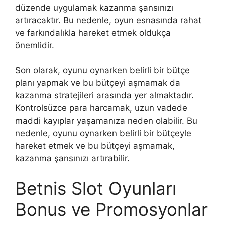
düzende uygulamak kazanma şansınızı
artıracaktır. Bu nedenle, oyun esnasında rahat
ve farkındalıkla hareket etmek oldukça
önemlidir.
Son olarak, oyunu oynarken belirli bir bütçe
planı yapmak ve bu bütçeyi aşmamak da
kazanma stratejileri arasında yer almaktadır.
Kontrolsüzce para harcamak, uzun vadede
maddi kayıplar yaşamanıza neden olabilir. Bu
nedenle, oyunu oynarken belirli bir bütçeyle
hareket etmek ve bu bütçeyi aşmamak,
kazanma şansınızı artırabilir.
Betnis Slot Oyunları
Bonus ve Promosyonlar