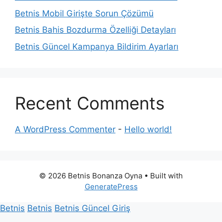
Betnis Mobil Girişte Sorun Çözümü
Betnis Bahis Bozdurma Özelliği Detayları
Betnis Güncel Kampanya Bildirim Ayarları
Recent Comments
A WordPress Commenter
-
Hello world!
© 2026 Betnis Bonanza Oyna
• Built with
GeneratePress
Betnis
Betnis
Betnis Güncel Giriş