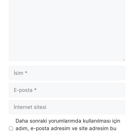
İsim
E-
posta
İnternet
sitesi
Daha sonraki yorumlarımda kullanılması için
adım, e-posta adresim ve site adresim bu