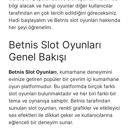
bilgi alacak ve hangi oyunlar diğer kullanıcılar
tarafından en çok tercih edildiğini göreceksiniz.
Hadi başlayalım ve Betnis slot oyunları hakkında
her şeyi öğrenelim.
Betnis Slot Oyunları
Genel Bakışı
Betnis Slot Oyunları
, kumarhane deneyimini
evinize getiren popüler bir çevrim içi kumarhane
oyun platformudur. Bu platformda birçok farklı
slot oyunları bulunmaktadır ve her biri farklı bir
tema ve oynanışa sahiptir. Betnis tarafından
sunulan slot oyunları, renkli grafikler ve etkileyici
ses efektleri ile dikkat çeker ve kullanıcılarına
eğlenceli bir deneyim sunar.