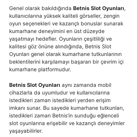
Genel olarak bakıldığında
Betnis Slot Oyunları
,
kullanıcılarına yüksek kaliteli görseller, zengin
oyun seçenekleri ve kazançlı bonuslar sunarak
kumarhane deneyimini en üst düzeyde
yaşatmayı hedefler. Oyunların çeşitliliği ve
kalitesi göz önüne alındığında, Betnis Slot
Oyunları genel olarak kumarhane tutkunlarının
beklentilerini karşılamayı başaran bir çevrim içi
kumarhane platformudur.
Betnis Slot Oyunları
aynı zamanda mobil
cihazlarla da uyumludur ve kullanıcılarına
istedikleri zaman istedikleri yerden erişim
imkanı sunar. Bu sayede kumarhane tutkunları,
istedikleri zaman Betnis’in sunduğu eğlenceli
slot oyunlarına erişebilir ve kazançlı deneyimler
yaşayabilirler.