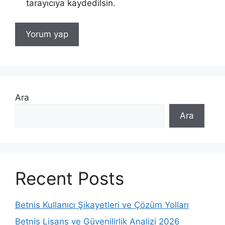
tarayıcıya kaydedilsin.
Ara
Ara
Recent Posts
Betnis Kullanıcı Şikayetleri ve Çözüm Yolları
Betnis Lisans ve Güvenilirlik Analizi 2026