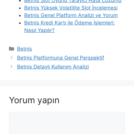
Betnis Slot Oyunu Tarayıcı Hata Çözümü
Betnis Yüksek Volatilite Slot İncelemesi
Betnis Genel Platform Analizi ve Yorum
Betnis Kredi Kartı ile Ödeme İşlemleri:
Nasıl Yapılır?
Kategoriler
Betnis
Betnis Platformuna Genel Perspektif
Betnis Detaylı Kullanım Analizi
Yorum yapın
Yorum