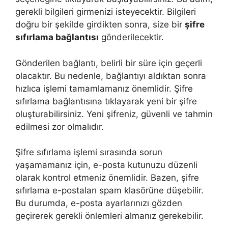
gerekli bilgileri girmenizi isteyecektir. Bilgileri
doğru bir şekilde girdikten sonra, size bir
şifre
sıfırlama bağlantısı
gönderilecektir.
Gönderilen bağlantı, belirli bir süre için geçerli
olacaktır. Bu nedenle, bağlantıyı aldıktan sonra
hızlıca işlemi tamamlamanız önemlidir. Şifre
sıfırlama bağlantısına tıklayarak yeni bir şifre
oluşturabilirsiniz. Yeni şifreniz, güvenli ve tahmin
edilmesi zor olmalıdır.
Şifre sıfırlama işlemi sırasında sorun
yaşamamanız için, e-posta kutunuzu düzenli
olarak kontrol etmeniz önemlidir. Bazen, şifre
sıfırlama e-postaları spam klasörüne düşebilir.
Bu durumda, e-posta ayarlarınızı gözden
geçirerek gerekli önlemleri almanız gerekebilir.