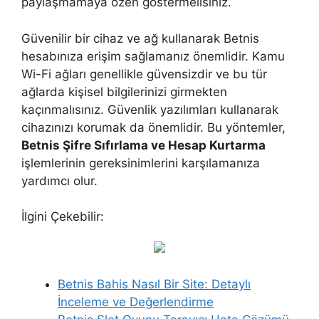
paylaşmamaya özen göstermelisiniz.
Güvenilir bir cihaz ve ağ kullanarak Betnis
hesabınıza erişim sağlamanız önemlidir. Kamu
Wi-Fi ağları genellikle güvensizdir ve bu tür
ağlarda kişisel bilgilerinizi girmekten
kaçınmalısınız. Güvenlik yazılımları kullanarak
cihazınızı korumak da önemlidir. Bu yöntemler,
Betnis Şifre Sıfırlama ve Hesap Kurtarma
işlemlerinin gereksinimlerini karşılamanıza
yardımcı olur.
İlgini Çekebilir:
Betnis Bahis Nasıl Bir Site: Detaylı
İnceleme ve Değerlendirme