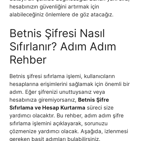
hesabınızın güvenliğini artırmak için
alabileceğiniz önlemlere de göz atacağız.
Betnis Şifresi Nasıl
Sıfırlanır? Adım Adım
Rehber
Betnis şifresi sıfırlama işlemi, kullanıcıların
hesaplarına erişimlerini sağlamak için önemli bir
adım. Eğer şifrenizi unuttuysanız veya
hesabınıza giremiyorsanız,
Betnis Şifre
Sıfırlama ve Hesap Kurtarma
süreci size
yardımcı olacaktır. Bu rehber, adım adım şifre
sıfırlama işlemini açıklayarak, sorunuzu
çözmenize yardımcı olacak. Aşağıda, izlenmesi
gereken basit adımları bulabilirsiniz.