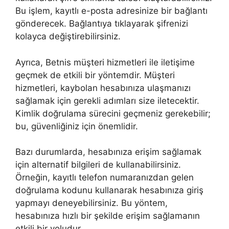
Bu işlem, kayıtlı e-posta adresinize bir bağlantı
gönderecek. Bağlantıya tıklayarak şifrenizi
kolayca değiştirebilirsiniz.
Ayrıca, Betnis müşteri hizmetleri ile iletişime
geçmek de etkili bir yöntemdir. Müşteri
hizmetleri, kaybolan hesabınıza ulaşmanızı
sağlamak için gerekli adımları size iletecektir.
Kimlik doğrulama sürecini geçmeniz gerekebilir;
bu, güvenliğiniz için önemlidir.
Bazı durumlarda, hesabınıza erişim sağlamak
için alternatif bilgileri de kullanabilirsiniz.
Örneğin, kayıtlı telefon numaranızdan gelen
doğrulama kodunu kullanarak hesabınıza giriş
yapmayı deneyebilirsiniz. Bu yöntem,
hesabınıza hızlı bir şekilde erişim sağlamanın
etkili bir yoludur.