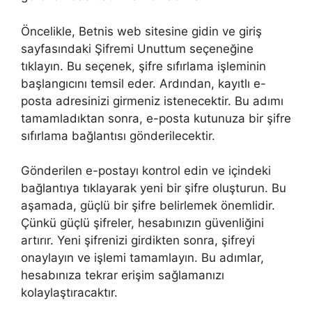
Öncelikle, Betnis web sitesine gidin ve giriş
sayfasındaki Şifremi Unuttum seçeneğine
tıklayın. Bu seçenek, şifre sıfırlama işleminin
başlangıcını temsil eder. Ardından, kayıtlı e-
posta adresinizi girmeniz istenecektir. Bu adımı
tamamladıktan sonra, e-posta kutunuza bir şifre
sıfırlama bağlantısı gönderilecektir.
Gönderilen e-postayı kontrol edin ve içindeki
bağlantıya tıklayarak yeni bir şifre oluşturun. Bu
aşamada, güçlü bir şifre belirlemek önemlidir.
Çünkü güçlü şifreler, hesabınızın güvenliğini
artırır. Yeni şifrenizi girdikten sonra, şifreyi
onaylayın ve işlemi tamamlayın. Bu adımlar,
hesabınıza tekrar erişim sağlamanızı
kolaylaştıracaktır.