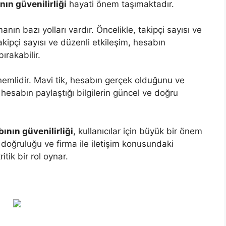
ın güvenilirliği
hayati önem taşımaktadır.
nın bazı yolları vardır. Öncelikle, takipçi sayısı ve
akipçi sayısı ve düzenli etkileşim, hesabın
ırakabilir.
mlidir. Mavi tik, hesabın gerçek olduğunu ve
 hesabın paylaştığı bilgilerin güncel ve doğru
ının güvenilirliği
, kullanıcılar için büyük bir önem
in doğruluğu ve firma ile iletişim konusundaki
itik bir rol oynar.