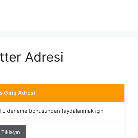
tter Adresi
s Giriş Adresi
00 TL deneme bonusundan faydalanmak için
Tıklayın