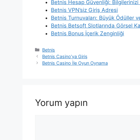
Betnis Hesap Güvenliği: Bilgilerinizi
Betnis VPN’siz Giriş Adresi
Betnis Turnuvaları: Büyük Ödüller ve
Betnis Betsoft Slotlarında Görsel K
Betnis Bonus İçerik Zenginliği
Kategoriler
Betnis
Betnis Casino’ya Giriş
Betnis Casino İle Oyun Oynama
Yorum yapın
Yorum