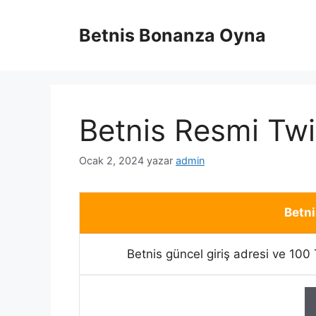
İçeriğe
atla
Betnis Bonanza Oyna
Betnis Resmi Twi
Ocak 2, 2024
yazar
admin
Betni
Betnis güncel giriş adresi ve 1