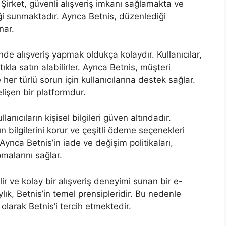
Şirket, güvenli alışveriş imkanı sağlamakta ve
ği sunmaktadır. Ayrıca Betnis, düzenlediği
nar.
de alışveriş yapmak oldukça kolaydır. Kullanıcılar,
tıkla satın alabilirler. Ayrıca Betnis, müşteri
er türlü sorun için kullanıcılarına destek sağlar.
lişen bir platformdur.
anıcıların kişisel bilgileri güven altındadır.
ın bilgilerini korur ve çeşitli ödeme seçenekleri
Ayrıca Betnis’in iade ve değişim politikaları,
malarını sağlar.
ilir ve kolay bir alışveriş deneyimi sunan bir e-
ylık, Betnis’in temel prensipleridir. Bu nedenle
i olarak Betnis’i tercih etmektedir.