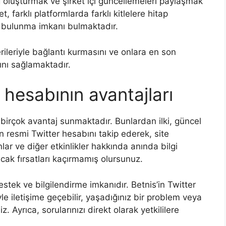
 oluşturmak ve şirket içi güncellemeleri paylaşmak
, farklı platformlarda farklı kitlelere hitap
e bulunma imkanı bulmaktadır.
ileriyle bağlantı kurmasını ve onlara en son
sını sağlamaktadır.
 hesabının avantajları
 birçok avantaj sunmaktadır. Bunlardan ilki, güncel
in resmi Twitter hesabını takip ederek, site
ar ve diğer etkinlikler hakkında anında bilgi
acak fırsatları kaçırmamış olursunuz.
estek ve bilgilendirme imkanıdır. Betnis’in Twitter
le iletişime geçebilir, yaşadığınız bir problem veya
. Ayrıca, sorularınızı direkt olarak yetkililere