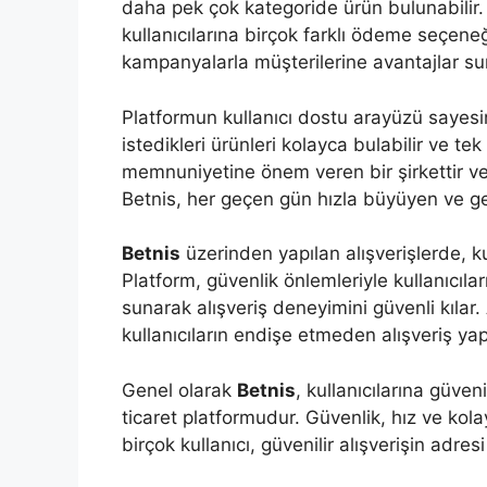
daha pek çok kategoride ürün bulunabilir. 
kullanıcılarına birçok farklı ödeme seçene
kampanyalarla müşterilerine avantajlar su
Platformun kullanıcı dostu arayüzü sayesin
istedikleri ürünleri kolayca bulabilir ve tek 
memnuniyetine önem veren bir şirkettir ve h
Betnis, her geçen gün hızla büyüyen ve ge
Betnis
üzerinden yapılan alışverişlerde, kull
Platform, güvenlik önlemleriyle kullanıcılar
sunarak alışveriş deneyimini güvenli kılar. 
kullanıcıların endişe etmeden alışveriş yap
Genel olarak
Betnis
, kullanıcılarına güven
ticaret platformudur. Güvenlik, hız ve kola
birçok kullanıcı, güvenilir alışverişin adres