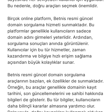
Bu nedenle, doğru araçları seçmek önemlidir.
Birçok online platform, Betnis resmi güncel
domain sorgulama hizmeti sunmaktadır. Bu
platformlar genellikle kullanıcıların sadece
domain adını girmeleri yeterlidir. Ardından,
sorgulama sonuçları anında görüntülenir.
Kullanıcılar için bu tür hizmetler, zaman
kazandırma ve bilgiye hızlı erişim sağlama
açısından büyük kolaylıklar sunar.
Betnis resmi güncel domain sorgulama
araçlarının bazıları, ek özellikler de sunmaktadır.
Örneğin, bu araçlar genellikle domainin kayıt
tarihini, son güncellemelerini ve sahibi hakkında
bilgileri de gösterir. Bu tür bilgiler, kullanıcıların
daha bilinçli kararlar almasına yardımcı olur.