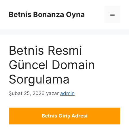
İçeriğe
atla
Betnis Bonanza Oyna
Menü
Betnis Resmi
Güncel Domain
Sorgulama
Şubat 25, 2026
yazar
admin
Betnis Giriş Adresi