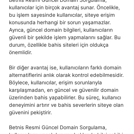
Betnis Resmi Güncel Domain Sorgulama,
kullanıcılar için birçok avantaj sunar. Öncelikle,
bu işlem sayesinde kullanıcılar, siteye erişim
konusunda herhangi bir sorun yaşamazlar.
Ayrıca, güncel domain bilgileri, kullanıcıların
güvenli bir şekilde işlem yapmalarını sağlar. Bu
durum, özellikle bahis siteleri için oldukça
önemlidir.
Bir diğer avantaj ise, kullanıcıların farklı domain
alternatiflerini anlık olarak kontrol edebilmesidir.
Böylece, kullanıcılar, erişim sorunlarıyla
karşılaşmadan, en güncel ve güvenilir domain
üzerinden bahis yapabilirler. Bu süreç, kullanıcı
deneyimini artırır ve bahis severlerin siteye olan
güvenini pekiştirir.
Betnis Resmi Güncel Domain Sorgulama,