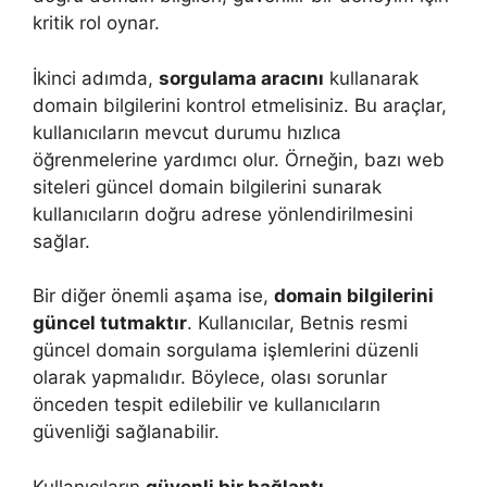
kritik rol oynar.
İkinci adımda,
sorgulama aracını
kullanarak
domain bilgilerini kontrol etmelisiniz. Bu araçlar,
kullanıcıların mevcut durumu hızlıca
öğrenmelerine yardımcı olur. Örneğin, bazı web
siteleri güncel domain bilgilerini sunarak
kullanıcıların doğru adrese yönlendirilmesini
sağlar.
Bir diğer önemli aşama ise,
domain bilgilerini
güncel tutmaktır
. Kullanıcılar, Betnis resmi
güncel domain sorgulama işlemlerini düzenli
olarak yapmalıdır. Böylece, olası sorunlar
önceden tespit edilebilir ve kullanıcıların
güvenliği sağlanabilir.
Kullanıcıların
güvenli bir bağlantı