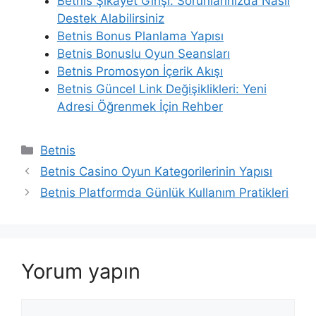
Betnis Şikayet Girişi: Sorunlarınızda Nasıl
Destek Alabilirsiniz
Betnis Bonus Planlama Yapısı
Betnis Bonuslu Oyun Seansları
Betnis Promosyon İçerik Akışı
Betnis Güncel Link Değişiklikleri: Yeni
Adresi Öğrenmek İçin Rehber
Kategoriler
Betnis
Betnis Casino Oyun Kategorilerinin Yapısı
Betnis Platformda Günlük Kullanım Pratikleri
Yorum yapın
Yorum