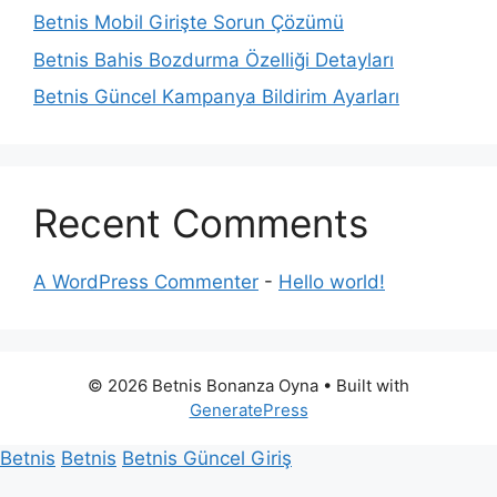
Betnis Mobil Girişte Sorun Çözümü
Betnis Bahis Bozdurma Özelliği Detayları
Betnis Güncel Kampanya Bildirim Ayarları
Recent Comments
A WordPress Commenter
-
Hello world!
© 2026 Betnis Bonanza Oyna
• Built with
GeneratePress
Betnis
Betnis
Betnis Güncel Giriş