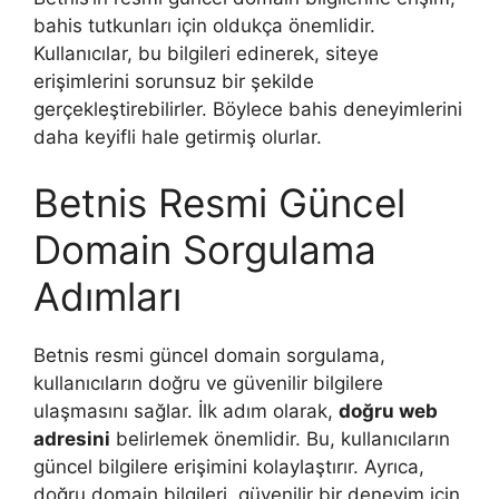
bahis tutkunları için oldukça önemlidir.
Kullanıcılar, bu bilgileri edinerek, siteye
erişimlerini sorunsuz bir şekilde
gerçekleştirebilirler. Böylece bahis deneyimlerini
daha keyifli hale getirmiş olurlar.
Betnis Resmi Güncel
Domain Sorgulama
Adımları
Betnis resmi güncel domain sorgulama,
kullanıcıların doğru ve güvenilir bilgilere
ulaşmasını sağlar. İlk adım olarak,
doğru web
adresini
belirlemek önemlidir. Bu, kullanıcıların
güncel bilgilere erişimini kolaylaştırır. Ayrıca,
doğru domain bilgileri, güvenilir bir deneyim için