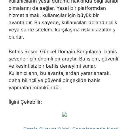
kullanıcıların yasal durumu hakkında bilgi sahibi
olmalarını da sağlar. Yasal bir platformdan
hizmet almak, kullanıcılar için büyük bir
avantajdır. Bu sayede, kullanıcılar, dolandırıcılık
veya sahte sitelerle karşılaşma riskini azaltmış
olurlar.
Betnis Resmi Güncel Domain Sorgulama, bahis
severler için önemli bir araçtır. Bu işlem, güvenli
ve kesintisiz bir bahis deneyimi sunar.
Kullanıcıların, bu avantajlardan yararlanarak,
daha bilinçli ve güvenli bir şekilde bahis
yapmaları mümkündür.
İlgini Çekebilir: