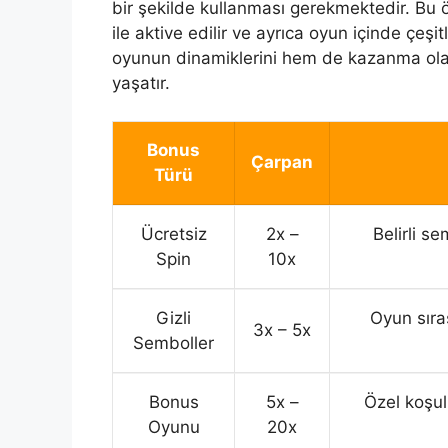
bir şekilde kullanması gerekmektedir. Bu öz
ile aktive edilir ve ayrıca oyun içinde çeşit
oyunun dinamiklerini hem de kazanma olas
yaşatır.
Bonus
Çarpan
Türü
Ücretsiz
2x –
Belirli s
Spin
10x
Gizli
Oyun sıra
3x – 5x
Semboller
Bonus
5x –
Özel koşul
Oyunu
20x