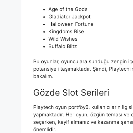
Age of the Gods
Gladiator Jackpot
Halloween Fortune
Kingdoms Rise
Wild Wishes
Buffalo Blitz
Bu oyunlar, oyunculara sunduğu zengin içer
potansiyeli taşımaktadır. Şimdi, Playtech
bakalım.
Gözde Slot Serileri
Playtech oyun portföyü, kullanıcıların ilgis
yapmaktadır. Her oyun, özgün teması ve di
seçerken, keyif almanız ve kazanma şansın
önemlidir.