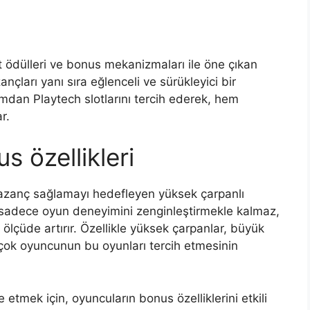
ot ödülleri ve bonus mekanizmaları ile öne çıkan
çları yanı sıra eğlenceli ve sürükleyici bir
dan Playtech slotlarını tercih ederek, hem
r.
s özellikleri
kazanç sağlamayı hedefleyen yüksek çarpanlı
er, sadece oyun deneyimini zenginleştirmekle kalmaz,
çüde artırır. Özellikle yüksek çarpanlar, büyük
rçok oyuncunun bu oyunları tercih etmesinin
 etmek için, oyuncuların bonus özelliklerini etkili