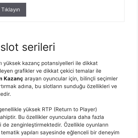
Tıklayın
lot serileri
 yüksek kazanç potansiyelleri ile dikkat
leyen grafikler ve dikkat çekici temalar ile
um Kazanç
arayan oyuncular için, bilinçli seçimler
ırmak adına, bu slotların sunduğu özellikleri ve
edir.
genellikle yüksek RTP (Return to Player)
sahiptir. Bu özellikler oyunculara daha fazla
e zenginleştirmektedir. Özellikle oyunların
ve tematik yapıları sayesinde eğlenceli bir deneyim