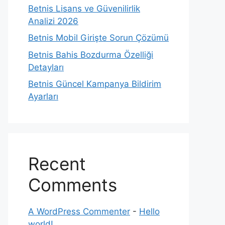
Betnis Lisans ve Güvenilirlik
Analizi 2026
Betnis Mobil Girişte Sorun Çözümü
Betnis Bahis Bozdurma Özelliği
Detayları
Betnis Güncel Kampanya Bildirim
Ayarları
Recent
Comments
A WordPress Commenter
-
Hello
world!