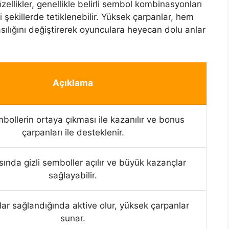
ellikler, genellikle belirli sembol kombinasyonları
li şekillerde tetiklenebilir. Yüksek çarpanlar, hem
ılığını değiştirerek oyunculara heyecan dolu anlar
Açıklama
embollerin ortaya çıkması ile kazanılır ve bonus
çarpanları ile desteklenir.
sında gizli semboller açılır ve büyük kazançlar
sağlayabilir.
lar sağlandığında aktive olur, yüksek çarpanlar
sunar.