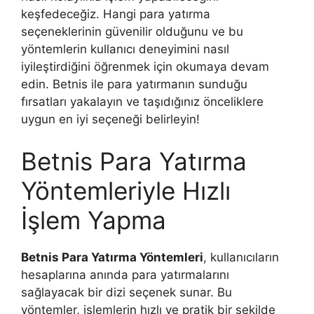
keşfedeceğiz. Hangi para yatırma
seçeneklerinin güvenilir olduğunu ve bu
yöntemlerin kullanıcı deneyimini nasıl
iyileştirdiğini öğrenmek için okumaya devam
edin. Betnis ile para yatırmanın sunduğu
fırsatları yakalayın ve taşıdığınız önceliklere
uygun en iyi seçeneği belirleyin!
Betnis Para Yatırma
Yöntemleriyle Hızlı
İşlem Yapma
Betnis Para Yatırma Yöntemleri
, kullanıcıların
hesaplarına anında para yatırmalarını
sağlayacak bir dizi seçenek sunar. Bu
yöntemler, işlemlerin hızlı ve pratik bir şekilde