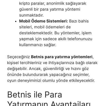
kripto paralar, anonimlik sağlayarak
güvenli bir para yatırma yöntemi
sunmaktadır.
Mobil Ödeme Sistemleri:
Bazı bahis
siteleri, mobil ödemeleri de
desteklemektedir. Bu yöntemler, işlem
yapmak için sadece akıllı telefonunuzu
kullanmanızı sağlar.
Seçeceğiniz
Betnis para yatırma yöntemleri
,
kişisel tercihleriniz ve ihtiyaçlarınıza bağlı olarak
değişebilir. Ancak, güvenilirliği ve hızını göz
önünde bulundurarak yapacağınız seçimler,
oyun deneyiminizi olumlu yönde etkileyecektir.
Betnis ile Para
Yatırmanın Avantajları