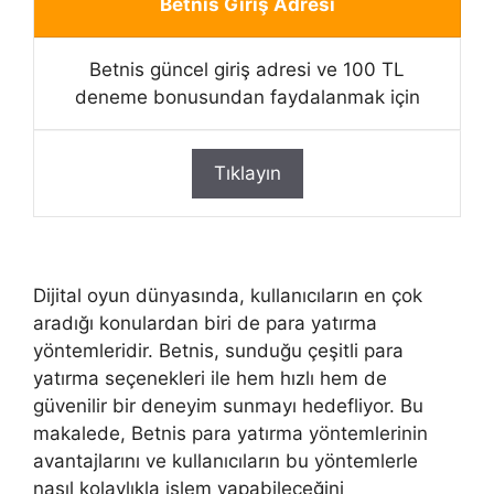
Betnis Giriş Adresi
Betnis güncel giriş adresi ve 100 TL
deneme bonusundan faydalanmak için
Tıklayın
Dijital oyun dünyasında, kullanıcıların en çok
aradığı konulardan biri de para yatırma
yöntemleridir. Betnis, sunduğu çeşitli para
yatırma seçenekleri ile hem hızlı hem de
güvenilir bir deneyim sunmayı hedefliyor. Bu
makalede, Betnis para yatırma yöntemlerinin
avantajlarını ve kullanıcıların bu yöntemlerle
nasıl kolaylıkla işlem yapabileceğini