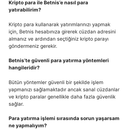
Kripto para ile Betnis’e nasıl para
yatırabilirim?
Kripto para kullanarak yatırımlarınızı yapmak
için, Betnis hesabınıza girerek cüzdan adresini
almanız ve ardından seçtiğiniz kripto parayı
göndermeniz gerekir.
Betnis’te güvenli para yatırma yöntemleri
hangileridir?
Bütün yöntemler güvenli bir şekilde işlem
yapmanızı sağlamaktadır ancak sanal cüzdanlar
ve kripto paralar genellikle daha fazla güvenlik
sağlar.
Para yatırma işlemi sırasında sorun yaşarsam
ne yapmalıyım?