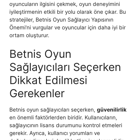
oyuncuların ilgisini çekmek, oyun deneyimini
iyileştirmenin etkili bir yolu olarak öne çıkar. Bu
stratejiler, Betnis Oyun Sağlayıcı Yapısının
Önemi’ni vurgular ve oyuncular için daha iyi bir
ortam oluşturur.
Betnis Oyun
Sağlayıcıları Seçerken
Dikkat Edilmesi
Gerekenler
Betnis oyun sağlayıcıları seçerken,
güvenilirlik
en önemli faktörlerden biridir. Kullanıcıların,
sağlayıcının lisans durumunu kontrol etmeleri
gerekir. Ayrıca, kullanıcı yorumları ve