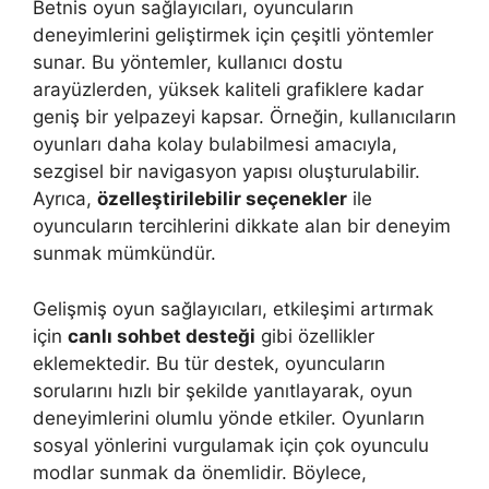
Betnis oyun sağlayıcıları, oyuncuların
deneyimlerini geliştirmek için çeşitli yöntemler
sunar. Bu yöntemler, kullanıcı dostu
arayüzlerden, yüksek kaliteli grafiklere kadar
geniş bir yelpazeyi kapsar. Örneğin, kullanıcıların
oyunları daha kolay bulabilmesi amacıyla,
sezgisel bir navigasyon yapısı oluşturulabilir.
Ayrıca,
özelleştirilebilir seçenekler
ile
oyuncuların tercihlerini dikkate alan bir deneyim
sunmak mümkündür.
Gelişmiş oyun sağlayıcıları, etkileşimi artırmak
için
canlı sohbet desteği
gibi özellikler
eklemektedir. Bu tür destek, oyuncuların
sorularını hızlı bir şekilde yanıtlayarak, oyun
deneyimlerini olumlu yönde etkiler. Oyunların
sosyal yönlerini vurgulamak için çok oyunculu
modlar sunmak da önemlidir. Böylece,