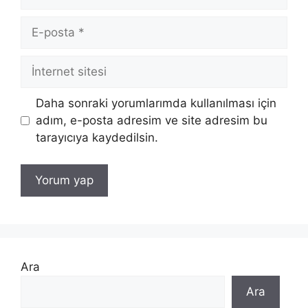
E-
posta
İnternet
sitesi
Daha sonraki yorumlarımda kullanılması için
adım, e-posta adresim ve site adresim bu
tarayıcıya kaydedilsin.
Ara
Ara