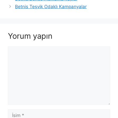
Betnis Teşvik Odaklı Kampanyalar
Yorum yapın
Yorum
İsim