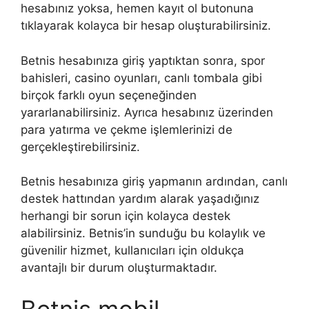
hesabınız yoksa, hemen kayıt ol butonuna
tıklayarak kolayca bir hesap oluşturabilirsiniz.
Betnis hesabınıza giriş yaptıktan sonra, spor
bahisleri, casino oyunları, canlı tombala gibi
birçok farklı oyun seçeneğinden
yararlanabilirsiniz. Ayrıca hesabınız üzerinden
para yatırma ve çekme işlemlerinizi de
gerçekleştirebilirsiniz.
Betnis hesabınıza giriş yapmanın ardından, canlı
destek hattından yardım alarak yaşadığınız
herhangi bir sorun için kolayca destek
alabilirsiniz. Betnis’in sunduğu bu kolaylık ve
güvenilir hizmet, kullanıcıları için oldukça
avantajlı bir durum oluşturmaktadır.
Betnis mobil