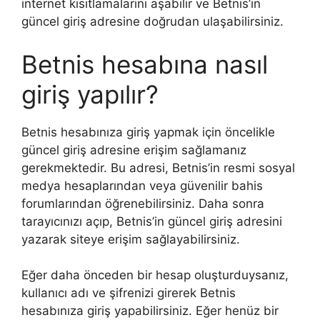
internet kısıtlamalarını aşabilir ve Betnis’in
güncel giriş adresine doğrudan ulaşabilirsiniz.
Betnis hesabına nasıl
giriş yapılır?
Betnis hesabınıza giriş yapmak için öncelikle
güncel giriş adresine erişim sağlamanız
gerekmektedir. Bu adresi, Betnis’in resmi sosyal
medya hesaplarından veya güvenilir bahis
forumlarından öğrenebilirsiniz. Daha sonra
tarayıcınızı açıp, Betnis’in güncel giriş adresini
yazarak siteye erişim sağlayabilirsiniz.
Eğer daha önceden bir hesap oluşturduysanız,
kullanıcı adı ve şifrenizi girerek Betnis
hesabınıza giriş yapabilirsiniz. Eğer henüz bir