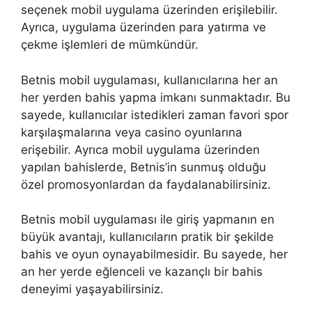
seçenek mobil uygulama üzerinden erişilebilir.
Ayrıca, uygulama üzerinden para yatırma ve
çekme işlemleri de mümkündür.
Betnis mobil uygulaması, kullanıcılarına her an
her yerden bahis yapma imkanı sunmaktadır. Bu
sayede, kullanıcılar istedikleri zaman favori spor
karşılaşmalarına veya casino oyunlarına
erişebilir. Ayrıca mobil uygulama üzerinden
yapılan bahislerde, Betnis’in sunmuş olduğu
özel promosyonlardan da faydalanabilirsiniz.
Betnis mobil uygulaması ile giriş yapmanın en
büyük avantajı, kullanıcıların pratik bir şekilde
bahis ve oyun oynayabilmesidir. Bu sayede, her
an her yerde eğlenceli ve kazançlı bir bahis
deneyimi yaşayabilirsiniz.