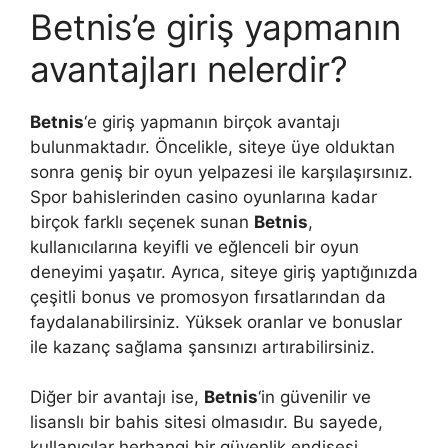
Betnis’e giriş yapmanın
avantajları nelerdir?
Betnis
‘e giriş yapmanın birçok avantajı
bulunmaktadır. Öncelikle, siteye üye olduktan
sonra geniş bir oyun yelpazesi ile karşılaşırsınız.
Spor bahislerinden casino oyunlarına kadar
birçok farklı seçenek sunan
Betnis
,
kullanıcılarına keyifli ve eğlenceli bir oyun
deneyimi yaşatır. Ayrıca, siteye giriş yaptığınızda
çeşitli bonus ve promosyon fırsatlarından da
faydalanabilirsiniz. Yüksek oranlar ve bonuslar
ile kazanç sağlama şansınızı artırabilirsiniz.
Diğer bir avantajı ise,
Betnis
‘in güvenilir ve
lisanslı bir bahis sitesi olmasıdır. Bu sayede,
kullanıcılar herhangi bir güvenlik endişesi