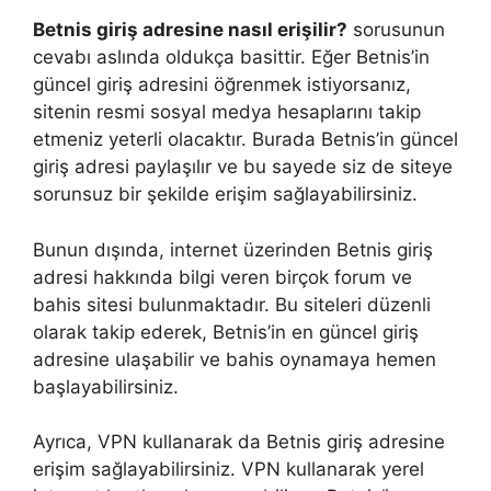
Betnis giriş adresine nasıl erişilir?
sorusunun
cevabı aslında oldukça basittir. Eğer Betnis’in
güncel giriş adresini öğrenmek istiyorsanız,
sitenin resmi sosyal medya hesaplarını takip
etmeniz yeterli olacaktır. Burada Betnis’in güncel
giriş adresi paylaşılır ve bu sayede siz de siteye
sorunsuz bir şekilde erişim sağlayabilirsiniz.
Bunun dışında, internet üzerinden Betnis giriş
adresi hakkında bilgi veren birçok forum ve
bahis sitesi bulunmaktadır. Bu siteleri düzenli
olarak takip ederek, Betnis’in en güncel giriş
adresine ulaşabilir ve bahis oynamaya hemen
başlayabilirsiniz.
Ayrıca, VPN kullanarak da Betnis giriş adresine
erişim sağlayabilirsiniz. VPN kullanarak yerel