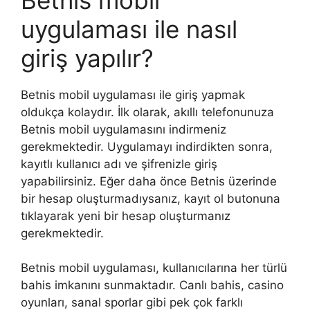
uygulaması ile nasıl
giriş yapılır?
Betnis mobil uygulaması ile giriş yapmak
oldukça kolaydır. İlk olarak, akıllı telefonunuza
Betnis mobil uygulamasını indirmeniz
gerekmektedir. Uygulamayı indirdikten sonra,
kayıtlı kullanıcı adı ve şifrenizle giriş
yapabilirsiniz. Eğer daha önce Betnis üzerinde
bir hesap oluşturmadıysanız, kayıt ol butonuna
tıklayarak yeni bir hesap oluşturmanız
gerekmektedir.
Betnis mobil uygulaması, kullanıcılarına her türlü
bahis imkanını sunmaktadır. Canlı bahis, casino
oyunları, sanal sporlar gibi pek çok farklı