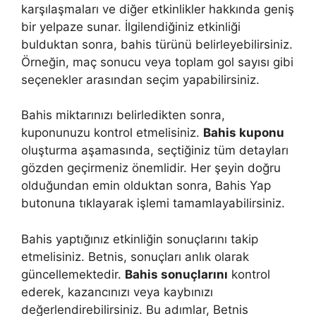
karşılaşmaları ve diğer etkinlikler hakkında geniş
bir yelpaze sunar. İlgilendiğiniz etkinliği
bulduktan sonra, bahis türünü belirleyebilirsiniz.
Örneğin, maç sonucu veya toplam gol sayısı gibi
seçenekler arasından seçim yapabilirsiniz.
Bahis miktarınızı belirledikten sonra,
kuponunuzu kontrol etmelisiniz.
Bahis kuponu
oluşturma aşamasında, seçtiğiniz tüm detayları
gözden geçirmeniz önemlidir. Her şeyin doğru
olduğundan emin olduktan sonra, Bahis Yap
butonuna tıklayarak işlemi tamamlayabilirsiniz.
Bahis yaptığınız etkinliğin sonuçlarını takip
etmelisiniz. Betnis, sonuçları anlık olarak
güncellemektedir.
Bahis sonuçlarını
kontrol
ederek, kazancınızı veya kaybınızı
değerlendirebilirsiniz. Bu adımlar, Betnis