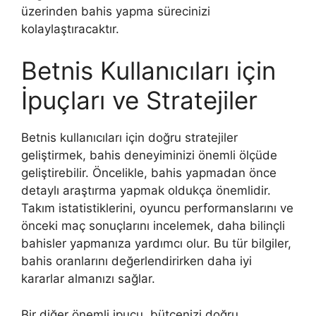
üzerinden bahis yapma sürecinizi
kolaylaştıracaktır.
Betnis Kullanıcıları için
İpuçları ve Stratejiler
Betnis kullanıcıları için doğru stratejiler
geliştirmek, bahis deneyiminizi önemli ölçüde
geliştirebilir. Öncelikle, bahis yapmadan önce
detaylı araştırma yapmak oldukça önemlidir.
Takım istatistiklerini, oyuncu performanslarını ve
önceki maç sonuçlarını incelemek, daha bilinçli
bahisler yapmanıza yardımcı olur. Bu tür bilgiler,
bahis oranlarını değerlendirirken daha iyi
kararlar almanızı sağlar.
Bir diğer önemli ipucu, bütçenizi doğru