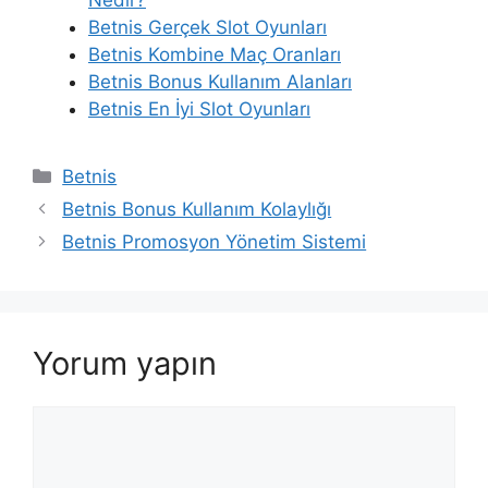
Betnis Gerçek Slot Oyunları
Betnis Kombine Maç Oranları
Betnis Bonus Kullanım Alanları
Betnis En İyi Slot Oyunları
Kategoriler
Betnis
Betnis Bonus Kullanım Kolaylığı
Betnis Promosyon Yönetim Sistemi
Yorum yapın
Yorum