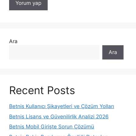
Ara
Ara
Recent Posts
Betnis Kullanıcı Şikayetleri ve Çözüm Yolları
Betnis Lisans ve Güvenilirlik Analizi 2026
Betnis Mobil Girişte Sorun Çözümü