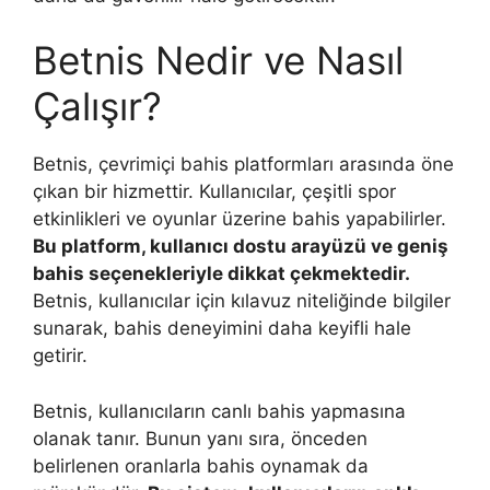
Betnis Nedir ve Nasıl
Çalışır?
Betnis, çevrimiçi bahis platformları arasında öne
çıkan bir hizmettir. Kullanıcılar, çeşitli spor
etkinlikleri ve oyunlar üzerine bahis yapabilirler.
Bu platform, kullanıcı dostu arayüzü ve geniş
bahis seçenekleriyle dikkat çekmektedir.
Betnis, kullanıcılar için kılavuz niteliğinde bilgiler
sunarak, bahis deneyimini daha keyifli hale
getirir.
Betnis, kullanıcıların canlı bahis yapmasına
olanak tanır. Bunun yanı sıra, önceden
belirlenen oranlarla bahis oynamak da