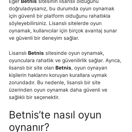
Eğer
Betnis
sitesinin lisanslı olduğunu
doğruladıysanız, bu durumda oyun oynamak
için güvenli bir platform olduğunu rahatlıkla
söyleyebilirsiniz. Lisanslı sitelerde oyun
oynamak, kullanıcılar için birçok avantaj sunar
ve güvenli bir deneyim sağlar.
Lisanslı
Betnis
sitesinde oyun oynamak,
oyunculara rahatlık ve güvenilirlik sağlar. Ayrıca,
lisanslı bir site olan
Betnis
, oyun oynayan
kişilerin haklarını koruyan kurallara uymak
zorundadır. Bu nedenle, lisanslı bir site
üzerinden oyun oynamak daha güvenli ve
sağlıklı bir seçenektir.
Betnis’te nasıl oyun
oynanır?