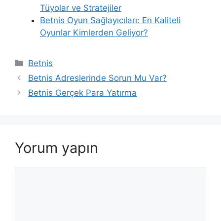
Tüyolar ve Stratejiler
Betnis Oyun Sağlayıcıları: En Kaliteli
Oyunlar Kimlerden Geliyor?
Kategoriler
Betnis
Betnis Adreslerinde Sorun Mu Var?
Betnis Gerçek Para Yatırma
Yorum yapın
Yorum