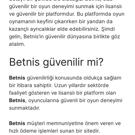
güvenilir bir oyun deneyimi sunmak için lisanslı
ve güvenilir bir platformdur. Bu platformda oyun
oynamanın keyfini çıkarırken bir yandan da
kazançlı ayrıcalıklar elde edebilirsiniz. Şimdi
gelin, Betnis’in güvenilir dünyasına birlikte göz
atalım.
Betnis güvenilir mi?
Betnis
güvenilirliği konusunda oldukça sağlam
bir itibara sahiptir. Uzun yıllardır sektörde
faaliyet gösteren ve lisanslı bir platform olan
Betnis
, oyuncularına güvenli bir oyun deneyimi
sunmaktadır.
Betnis
müşteri memnuniyetine önem veren ve
hızlı ödeme işlemleri sunan bir sitedir.