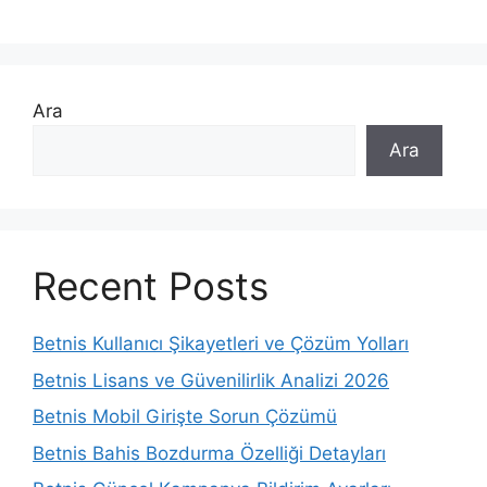
Ara
Ara
Recent Posts
Betnis Kullanıcı Şikayetleri ve Çözüm Yolları
Betnis Lisans ve Güvenilirlik Analizi 2026
Betnis Mobil Girişte Sorun Çözümü
Betnis Bahis Bozdurma Özelliği Detayları