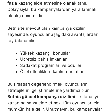
fazla kazanç elde etmesine olanak tanır.
Dolayısıyla, bu kampanyalardan yararlanmak
oldukça önemlidir.
Betnis’te mevcut olan kampanya dizilimi
sayesinde, oyuncular aşağıdaki avantajlardan
faydalanabilir:
Yüksek kazançlı bonuslar
Ücretsiz bahis imkanları
Sadakat programları ve ödüller
Özel etkinliklere katılma fırsatları
Bu fırsatları değerlendirmek, oyuncuların
stratejilerini geliştirmelerine yardımcı olur.
Betnis güncel kampanya dizilimi
ile daha iyi
kazanma şansı elde etmek, tüm oyuncular için
mümkün hale gelir. Unutmayın, bu kampanyalar