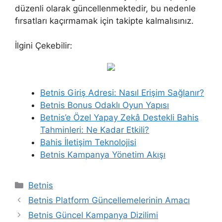
düzenli olarak güncellenmektedir, bu nedenle
fırsatları kaçırmamak için takipte kalmalısınız.
İlgini Çekebilir:
Betnis Giriş Adresi: Nasıl Erişim Sağlanır?
Betnis Bonus Odaklı Oyun Yapısı
Betnis’e Özel Yapay Zekâ Destekli Bahis
Tahminleri: Ne Kadar Etkili?
Bahis İletişim Teknolojisi
Betnis Kampanya Yönetim Akışı
Kategoriler
Betnis
Betnis Platform Güncellemelerinin Amacı
Betnis Güncel Kampanya Dizilimi