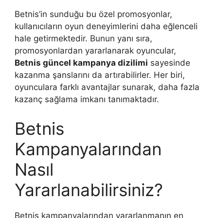
Betnis’in sunduğu bu özel promosyonlar,
kullanıcıların oyun deneyimlerini daha eğlenceli
hale getirmektedir. Bunun yanı sıra,
promosyonlardan yararlanarak oyuncular,
Betnis güncel kampanya dizilimi
sayesinde
kazanma şanslarını da artırabilirler. Her biri,
oyunculara farklı avantajlar sunarak, daha fazla
kazanç sağlama imkanı tanımaktadır.
Betnis
Kampanyalarından
Nasıl
Yararlanabilirsiniz?
Betnis kampanyalarından yararlanmanın en