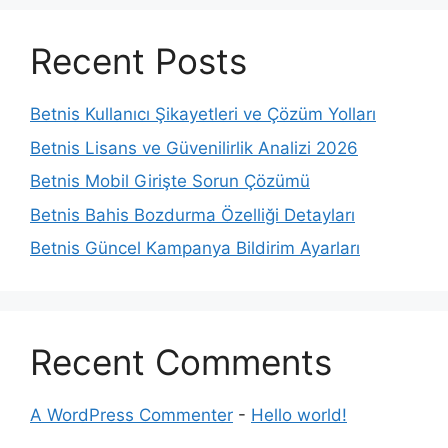
Recent Posts
Betnis Kullanıcı Şikayetleri ve Çözüm Yolları
Betnis Lisans ve Güvenilirlik Analizi 2026
Betnis Mobil Girişte Sorun Çözümü
Betnis Bahis Bozdurma Özelliği Detayları
Betnis Güncel Kampanya Bildirim Ayarları
Recent Comments
A WordPress Commenter
-
Hello world!