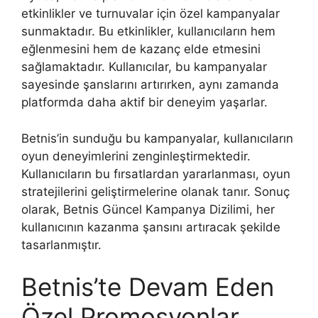
etkinlikler ve turnuvalar için özel kampanyalar
sunmaktadır. Bu etkinlikler, kullanıcıların hem
eğlenmesini hem de kazanç elde etmesini
sağlamaktadır. Kullanıcılar, bu kampanyalar
sayesinde şanslarını artırırken, aynı zamanda
platformda daha aktif bir deneyim yaşarlar.
Betnis’in sunduğu bu kampanyalar, kullanıcıların
oyun deneyimlerini zenginleştirmektedir.
Kullanıcıların bu fırsatlardan yararlanması, oyun
stratejilerini geliştirmelerine olanak tanır. Sonuç
olarak, Betnis Güncel Kampanya Dizilimi, her
kullanıcının kazanma şansını artıracak şekilde
tasarlanmıştır.
Betnis’te Devam Eden
Özel Promosyonlar