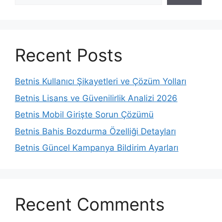
Recent Posts
Betnis Kullanıcı Şikayetleri ve Çözüm Yolları
Betnis Lisans ve Güvenilirlik Analizi 2026
Betnis Mobil Girişte Sorun Çözümü
Betnis Bahis Bozdurma Özelliği Detayları
Betnis Güncel Kampanya Bildirim Ayarları
Recent Comments