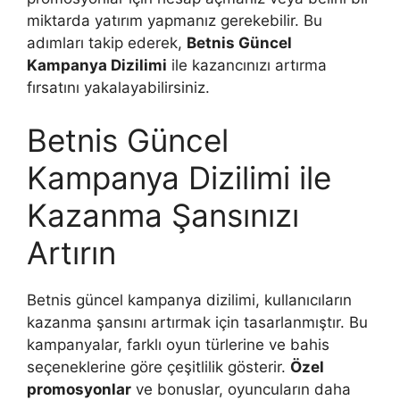
miktarda yatırım yapmanız gerekebilir. Bu
adımları takip ederek,
Betnis Güncel
Kampanya Dizilimi
ile kazancınızı artırma
fırsatını yakalayabilirsiniz.
Betnis Güncel
Kampanya Dizilimi ile
Kazanma Şansınızı
Artırın
Betnis güncel kampanya dizilimi, kullanıcıların
kazanma şansını artırmak için tasarlanmıştır. Bu
kampanyalar, farklı oyun türlerine ve bahis
seçeneklerine göre çeşitlilik gösterir.
Özel
promosyonlar
ve bonuslar, oyuncuların daha