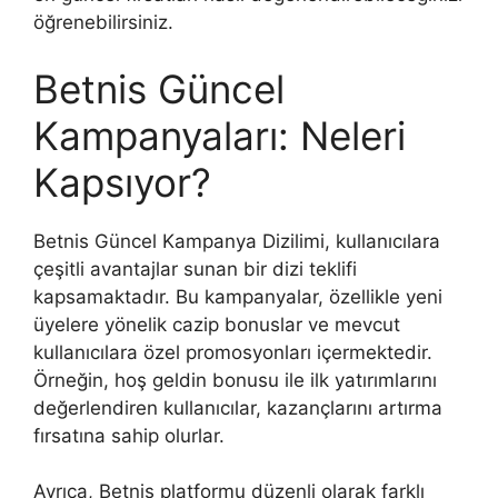
öğrenebilirsiniz.
Betnis Güncel
Kampanyaları: Neleri
Kapsıyor?
Betnis Güncel Kampanya Dizilimi, kullanıcılara
çeşitli avantajlar sunan bir dizi teklifi
kapsamaktadır. Bu kampanyalar, özellikle yeni
üyelere yönelik cazip bonuslar ve mevcut
kullanıcılara özel promosyonları içermektedir.
Örneğin, hoş geldin bonusu ile ilk yatırımlarını
değerlendiren kullanıcılar, kazançlarını artırma
fırsatına sahip olurlar.
Ayrıca, Betnis platformu düzenli olarak farklı