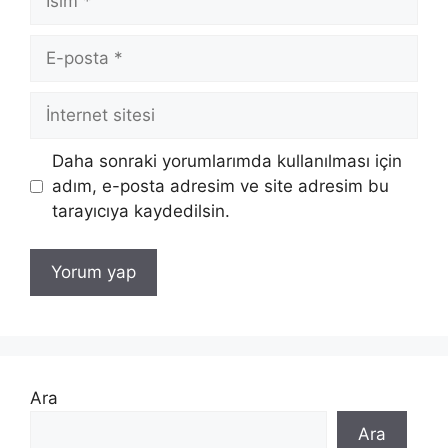
E-
posta
İnternet
sitesi
Daha sonraki yorumlarımda kullanılması için
adım, e-posta adresim ve site adresim bu
tarayıcıya kaydedilsin.
Ara
Ara