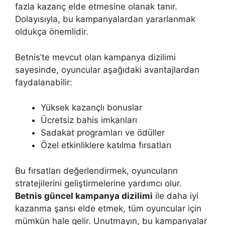
fazla kazanç elde etmesine olanak tanır.
Dolayısıyla, bu kampanyalardan yararlanmak
oldukça önemlidir.
Betnis’te mevcut olan kampanya dizilimi
sayesinde, oyuncular aşağıdaki avantajlardan
faydalanabilir:
Yüksek kazançlı bonuslar
Ücretsiz bahis imkanları
Sadakat programları ve ödüller
Özel etkinliklere katılma fırsatları
Bu fırsatları değerlendirmek, oyuncuların
stratejilerini geliştirmelerine yardımcı olur.
Betnis güncel kampanya dizilimi
ile daha iyi
kazanma şansı elde etmek, tüm oyuncular için
mümkün hale gelir. Unutmayın, bu kampanyalar