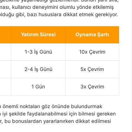
anması, kullanıcı deneyimini olumlu yönde etkilemiş
duğu gibi, bazı hususlara dikkat etmek gerekiyor.
Yatırım Süresi
Oynama Şartı
1-3 İş Günü
10x Çevrim
2-4 İş Günü
5x Çevrim
1 Gün
3x Çevrim
azı önemli noktaları göz önünde bulundurmak
n iyi şekilde faydalanabilmesi için bilmesi gereken
, bu bonuslardan yararlanırken dikkat edilmesi