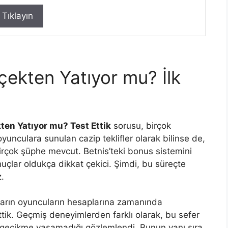
Tıklayın
çekten Yatıyor mu? İlk
ten Yatıyor mu? Test Ettik
sorusu, birçok
yunculara sunulan cazip teklifler olarak bilinse de,
irçok şüphe mevcut. Betnis’teki bonus sistemini
onuçlar oldukça dikkat çekici. Şimdi, bu süreçte
z.
arın oyuncuların hesaplarına zamanında
ettik. Geçmiş deneyimlerden farklı olarak, bu sefer
r gecikme yaşamadığı gözlemlendi. Bunun yanı sıra,