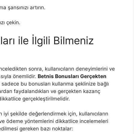
 şansınızı artırın.
ızı çekin.
ı ile İlgili Bilmeniz
 inceledikten sonra, kullanıcıların deneyimlerini ve
sıyla önemlidir.
Betnis Bonusları Gerçekten
sadece bu bonusları kullanma şeklinize bağlı
slardan faydalandıkları ve gerçekten kazanç
kkatlice gerçekleştirilmelidir.
 iyi şekilde değerlendirmek için, kullanıcıların
ı ve ödeme yöntemlerini dikkatlice incelemeleri
edilmesi gereken bazı noktalar: