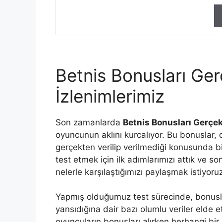
Betnis Bonusları Ger
İzlenimlerimiz
Son zamanlarda
Betnis Bonusları Gerçek
oyuncunun aklını kurcalıyor. Bu bonuslar, o
gerçekten verilip verilmediği konusunda b
test etmek için ilk adımlarımızı attık ve s
nelerle karşılaştığımızı paylaşmak istiyoru
Yapmış olduğumuz test sürecinde, bonusl
yansıdığına dair bazı olumlu veriler elde 
oyuncuların bonusları alırken herhangi bi