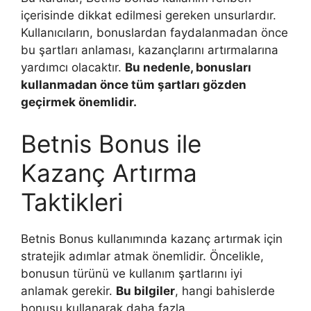
içerisinde dikkat edilmesi gereken unsurlardır.
Kullanıcıların, bonuslardan faydalanmadan önce
bu şartları anlaması, kazançlarını artırmalarına
yardımcı olacaktır.
Bu nedenle, bonusları
kullanmadan önce tüm şartları gözden
geçirmek önemlidir.
Betnis Bonus ile
Kazanç Artırma
Taktikleri
Betnis Bonus kullanımında kazanç artırmak için
stratejik adımlar atmak önemlidir. Öncelikle,
bonusun türünü ve kullanım şartlarını iyi
anlamak gerekir.
Bu bilgiler
, hangi bahislerde
bonusu kullanarak daha fazla