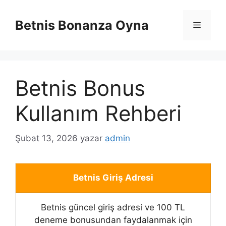
İçeriğe
atla
Betnis Bonanza Oyna
Menü
Betnis Bonus
Kullanım Rehberi
Şubat 13, 2026
yazar
admin
Betnis Giriş Adresi
Betnis güncel giriş adresi ve 100 TL
deneme bonusundan faydalanmak için