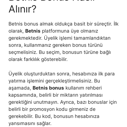
Alınır?
Betnis bonus almak oldukça basit bir süreçtir. İlk
olarak,
Betnis
platformuna üye olmanız
gerekmektedir. Üyelik işlemi tamamlandıktan
sonra, kullanmanız gereken bonus türünü
seçmelisiniz. Bu seçim, bonusun türüne bağlı
olarak farklılık gösterebilir.
Üyelik oluşturduktan sonra, hesabınıza ilk para
yatırma işlemini gerçekleştirmelisiniz. Bu
aşamada,
Betnis bonus
kullanım rehberi
kapsamında, belirli bir miktarın yatırılması
gerektiğini unutmayın. Ayrıca, bazı bonuslar için
belirli bir promosyon kodu girmeniz de
gerekebilir. Bu kod, bonusun hesabınıza
yansımasını sağlar.