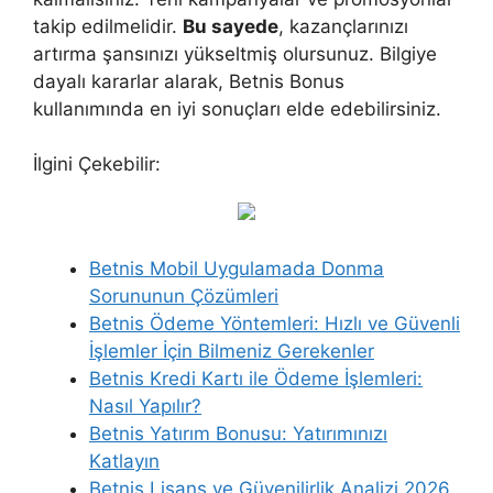
takip edilmelidir.
Bu sayede
, kazançlarınızı
artırma şansınızı yükseltmiş olursunuz. Bilgiye
dayalı kararlar alarak, Betnis Bonus
kullanımında en iyi sonuçları elde edebilirsiniz.
İlgini Çekebilir:
Betnis Mobil Uygulamada Donma
Sorununun Çözümleri
Betnis Ödeme Yöntemleri: Hızlı ve Güvenli
İşlemler İçin Bilmeniz Gerekenler
Betnis Kredi Kartı ile Ödeme İşlemleri:
Nasıl Yapılır?
Betnis Yatırım Bonusu: Yatırımınızı
Katlayın
Betnis Lisans ve Güvenilirlik Analizi 2026