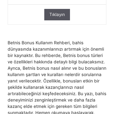
Tıklayın
Betnis Bonus Kullanım Rehberi, bahis
dünyasında kazanımlarınızı artırmak için önemli
bir kaynaktır. Bu rehberde, Betnis bonus türleri
ve özellikleri hakkında detaylı bilgi bulacaksınız.
Ayrıca, Betnis bonus nasıl alınır ve bu bonusların
kullanım şartları ve kuralları nelerdir sorularına
yanıt verilecektir. Özellikle, bonusları etkin bir
şekilde kullanarak kazançlarınızı nasıl
artırabileceğinizi keşfedeceksiniz. Bu yazı, bahis
deneyiminizi zenginleştirmek ve daha fazla
kazanç elde etmek için gereken tüm bilgileri
sunmaktadır. Hemen okumaya başlayarak,