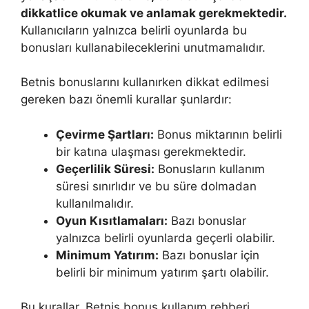
dikkatlice okumak ve anlamak gerekmektedir.
Kullanıcıların yalnızca belirli oyunlarda bu
bonusları kullanabileceklerini unutmamalıdır.
Betnis bonuslarını kullanırken dikkat edilmesi
gereken bazı önemli kurallar şunlardır:
Çevirme Şartları:
Bonus miktarının belirli
bir katına ulaşması gerekmektedir.
Geçerlilik Süresi:
Bonusların kullanım
süresi sınırlıdır ve bu süre dolmadan
kullanılmalıdır.
Oyun Kısıtlamaları:
Bazı bonuslar
yalnızca belirli oyunlarda geçerli olabilir.
Minimum Yatırım:
Bazı bonuslar için
belirli bir minimum yatırım şartı olabilir.
Bu kurallar, Betnis bonus kullanım rehberi