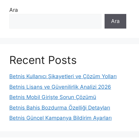
Ara
Ara
Recent Posts
Betnis Kullanıcı Şikayetleri ve Çözüm Yolları
Betnis Lisans ve Güvenilirlik Analizi 2026
Betnis Mobil Girişte Sorun Çözümü
Betnis Bahis Bozdurma Özelliği Detayları
Betnis Güncel Kampanya Bildirim Ayarları