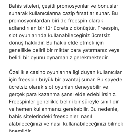
Bahis siteleri, çeşitli promosyonlar ve bonuslar
sunarak kullanıcılarına cazip fırsatlar sunar. Bu
promosyonlardan biri de freespin olarak
adlandırılan bir tür ücretsiz dönüştür. Freespin,
slot oyunlarında kullanabileceğiniz ücretsiz
dönüş hakkıdır. Bu hakkı elde etmek için
genellikle belirli bir miktar para yatırmanız veya
belirli bir oyunu oynamanız gerekmektedir.
Özellikle casino oyunlarına ilgi duyan kullanıcılar
için freespin büyük bir avantaj sunar. Bu sayede
ücretsiz olarak slot oyunları deneyebilir ve
gerçek para kazanma şansı elde edebilirsiniz.
Freespinler genellikle belirli bir süreyle sınırlıdır
ve hemen kullanmanız gerekebilir. Bu nedenle,
bahis sitelerindeki freespinleri nasıl
alabileceğinizi ve nasıl kullanabileceğinizi bilmek
önemlidir.