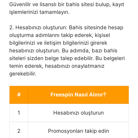
Güvenilir ve lisanslı bir bahis sitesi bulup, kayıt
işlemlerinizi tamamlayın.
2. Hesabınızı oluşturun: Bahis sitesinde hesap
oluşturma adımlarını takip ederek, kişisel
bilgilerinizi ve iletişim bilgilerinizi girerek
hesabınızı oluşturun. Bu adımda, bazı bahis
siteleri sizden belge talep edebilir. Bu belgeleri
temin ederek, hesabınızı onaylatmanız
gerekebilir.
#
Freespin Nasıl Alınır?
1
Hesabınızı oluşturun
2
Promosyonları takip edin