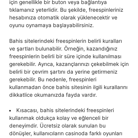
için genellikle bir buton veya bağlantıya
tıklamanız yeterlidir. Bu şekilde, freespinleriniz
hesabınıza otomatik olarak yüklenecektir ve
oyunu oynamaya başlayabilirsiniz.
Bahis sitelerindeki freespinlerin belirli kuralları
ve şartları bulunabilir. Örneğin, kazandığınız
freespinlerin belirli bir süre içinde kullanılması
gerekebilir. Ayrıca, kazançlarınızı çekebilmek için
belirli bir çevrim şartını da yerine getirmeniz
gerekebilir. Bu nedenle, freespinleri
kullanmadan önce bahis sitesinin ilgili kurallarını
dikkatlice okumanızda fayda vardır.
Kısacası, bahis sitelerindeki freespinleri
kullanmak oldukça kolay ve eğlenceli bir
deneyimdir. Ücretsiz olarak sunulan bu
dönüşler, kullanıcıların casinoda farklı oyunları