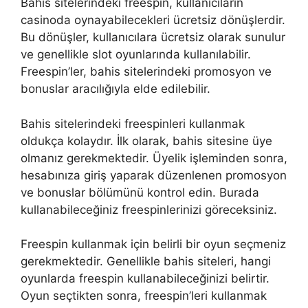
Bahis sitelerindeki freespin, kullanıcıların
casinoda oynayabilecekleri ücretsiz dönüşlerdir.
Bu dönüşler, kullanıcılara ücretsiz olarak sunulur
ve genellikle slot oyunlarında kullanılabilir.
Freespin’ler, bahis sitelerindeki promosyon ve
bonuslar aracılığıyla elde edilebilir.
Bahis sitelerindeki freespinleri kullanmak
oldukça kolaydır. İlk olarak, bahis sitesine üye
olmanız gerekmektedir. Üyelik işleminden sonra,
hesabınıza giriş yaparak düzenlenen promosyon
ve bonuslar bölümünü kontrol edin. Burada
kullanabileceğiniz freespinlerinizi göreceksiniz.
Freespin kullanmak için belirli bir oyun seçmeniz
gerekmektedir. Genellikle bahis siteleri, hangi
oyunlarda freespin kullanabileceğinizi belirtir.
Oyun seçtikten sonra, freespin’leri kullanmak