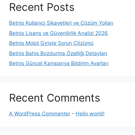
Recent Posts
Betnis Kullanıcı Şikayetleri ve Çözüm Yolları
Betnis Lisans ve Güvenilirlik Analizi 2026
Betnis Mobil Girişte Sorun Çözümü
Betnis Bahis Bozdurma Özelliği Detayları
Betnis Güncel Kampanya Bildirim Ayarları
Recent Comments
A WordPress Commenter
-
Hello world!