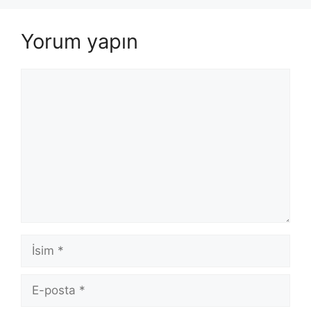
Yorum yapın
Yorum
İsim
E-
posta