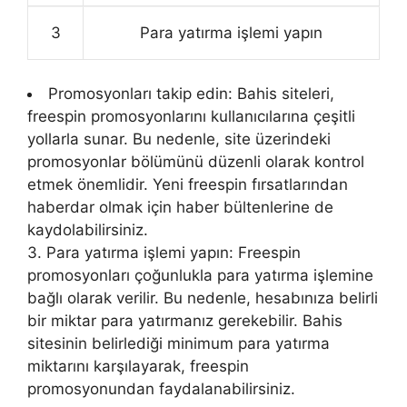
3
Para yatırma işlemi yapın
Promosyonları takip edin: Bahis siteleri,
freespin promosyonlarını kullanıcılarına çeşitli
yollarla sunar. Bu nedenle, site üzerindeki
promosyonlar bölümünü düzenli olarak kontrol
etmek önemlidir. Yeni freespin fırsatlarından
haberdar olmak için haber bültenlerine de
kaydolabilirsiniz.
3. Para yatırma işlemi yapın: Freespin
promosyonları çoğunlukla para yatırma işlemine
bağlı olarak verilir. Bu nedenle, hesabınıza belirli
bir miktar para yatırmanız gerekebilir. Bahis
sitesinin belirlediği minimum para yatırma
miktarını karşılayarak, freespin
promosyonundan faydalanabilirsiniz.