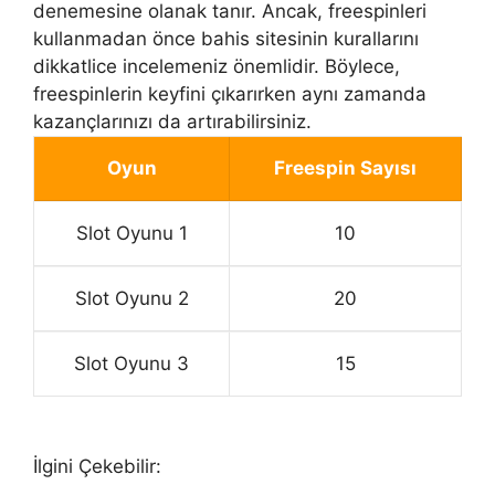
denemesine olanak tanır. Ancak, freespinleri
kullanmadan önce bahis sitesinin kurallarını
dikkatlice incelemeniz önemlidir. Böylece,
freespinlerin keyfini çıkarırken aynı zamanda
kazançlarınızı da artırabilirsiniz.
Oyun
Freespin Sayısı
Slot Oyunu 1
10
Slot Oyunu 2
20
Slot Oyunu 3
15
İlgini Çekebilir: