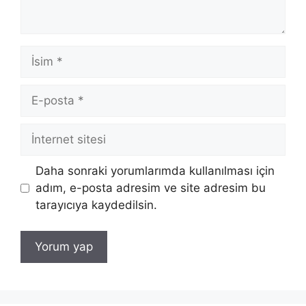
İsim
E-
posta
İnternet
sitesi
Daha sonraki yorumlarımda kullanılması için
adım, e-posta adresim ve site adresim bu
tarayıcıya kaydedilsin.