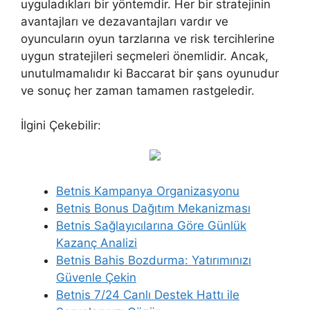
uyguladıkları bir yöntemdir. Her bir stratejinin
avantajları ve dezavantajları vardır ve
oyuncuların oyun tarzlarına ve risk tercihlerine
uygun stratejileri seçmeleri önemlidir. Ancak,
unutulmamalıdır ki Baccarat bir şans oyunudur
ve sonuç her zaman tamamen rastgeledir.
İlgini Çekebilir:
Betnis Kampanya Organizasyonu
Betnis Bonus Dağıtım Mekanizması
Betnis Sağlayıcılarına Göre Günlük
Kazanç Analizi
Betnis Bahis Bozdurma: Yatırımınızı
Güvenle Çekin
Betnis 7/24 Canlı Destek Hattı ile