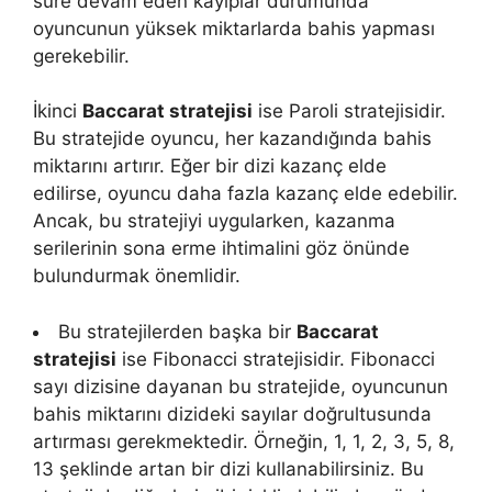
süre devam eden kayıplar durumunda
oyuncunun yüksek miktarlarda bahis yapması
gerekebilir.
İkinci
Baccarat stratejisi
ise Paroli stratejisidir.
Bu stratejide oyuncu, her kazandığında bahis
miktarını artırır. Eğer bir dizi kazanç elde
edilirse, oyuncu daha fazla kazanç elde edebilir.
Ancak, bu stratejiyi uygularken, kazanma
serilerinin sona erme ihtimalini göz önünde
bulundurmak önemlidir.
Bu stratejilerden başka bir
Baccarat
stratejisi
ise Fibonacci stratejisidir. Fibonacci
sayı dizisine dayanan bu stratejide, oyuncunun
bahis miktarını dizideki sayılar doğrultusunda
artırması gerekmektedir. Örneğin, 1, 1, 2, 3, 5, 8,
13 şeklinde artan bir dizi kullanabilirsiniz. Bu