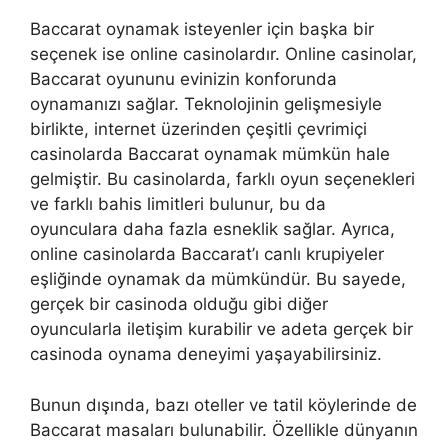
Baccarat oynamak isteyenler için başka bir
seçenek ise online casinolardır. Online casinolar,
Baccarat oyununu evinizin konforunda
oynamanızı sağlar. Teknolojinin gelişmesiyle
birlikte, internet üzerinden çeşitli çevrimiçi
casinolarda Baccarat oynamak mümkün hale
gelmiştir. Bu casinolarda, farklı oyun seçenekleri
ve farklı bahis limitleri bulunur, bu da
oyunculara daha fazla esneklik sağlar. Ayrıca,
online casinolarda Baccarat’ı canlı krupiyeler
eşliğinde oynamak da mümkündür. Bu sayede,
gerçek bir casinoda olduğu gibi diğer
oyuncularla iletişim kurabilir ve adeta gerçek bir
casinoda oynama deneyimi yaşayabilirsiniz.
Bunun dışında, bazı oteller ve tatil köylerinde de
Baccarat masaları bulunabilir. Özellikle dünyanın