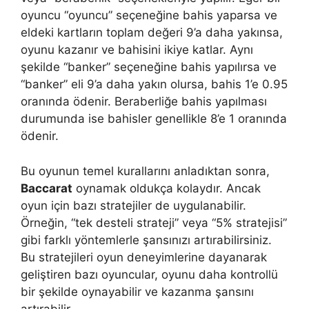
oyuncu “oyuncu” seçeneğine bahis yaparsa ve
eldeki kartların toplam değeri 9’a daha yakınsa,
oyunu kazanır ve bahisini ikiye katlar. Aynı
şekilde “banker” seçeneğine bahis yapılırsa ve
“banker” eli 9’a daha yakın olursa, bahis 1’e 0.95
oranında ödenir. Beraberliğe bahis yapılması
durumunda ise bahisler genellikle 8’e 1 oranında
ödenir.
Bu oyunun temel kurallarını anladıktan sonra,
Baccarat
oynamak oldukça kolaydır. Ancak
oyun için bazı stratejiler de uygulanabilir.
Örneğin, “tek desteli strateji” veya “5% stratejisi”
gibi farklı yöntemlerle şansınızı artırabilirsiniz.
Bu stratejileri oyun deneyimlerine dayanarak
geliştiren bazı oyuncular, oyunu daha kontrollü
bir şekilde oynayabilir ve kazanma şansını
artırabilir.