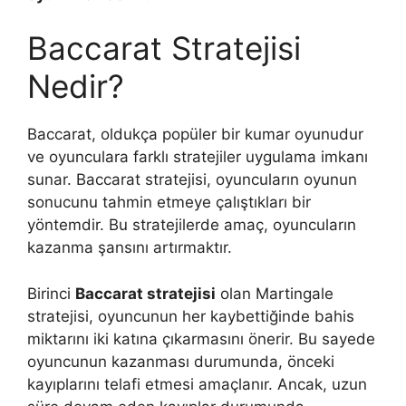
Baccarat Stratejisi
Nedir?
Baccarat, oldukça popüler bir kumar oyunudur
ve oyunculara farklı stratejiler uygulama imkanı
sunar. Baccarat stratejisi, oyuncuların oyunun
sonucunu tahmin etmeye çalıştıkları bir
yöntemdir. Bu stratejilerde amaç, oyuncuların
kazanma şansını artırmaktır.
Birinci
Baccarat stratejisi
olan Martingale
stratejisi, oyuncunun her kaybettiğinde bahis
miktarını iki katına çıkarmasını önerir. Bu sayede
oyuncunun kazanması durumunda, önceki
kayıplarını telafi etmesi amaçlanır. Ancak, uzun